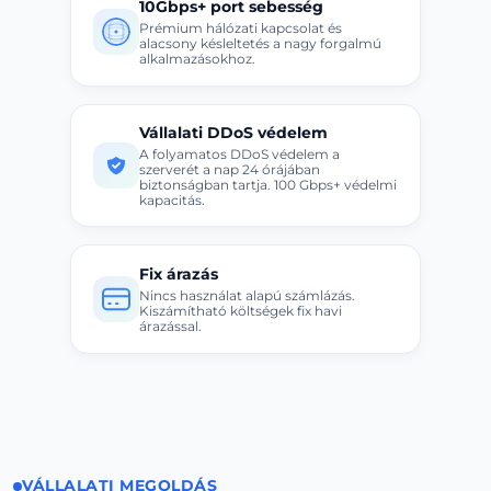
10Gbps+ port sebesség
Prémium hálózati kapcsolat és
alacsony késleltetés a nagy forgalmú
alkalmazásokhoz.
Vállalati DDoS védelem
A folyamatos DDoS védelem a
szerverét a nap 24 órájában
biztonságban tartja. 100 Gbps+ védelmi
kapacitás.
Fix árazás
Nincs használat alapú számlázás.
Kiszámítható költségek fix havi
árazással.
VÁLLALATI MEGOLDÁS