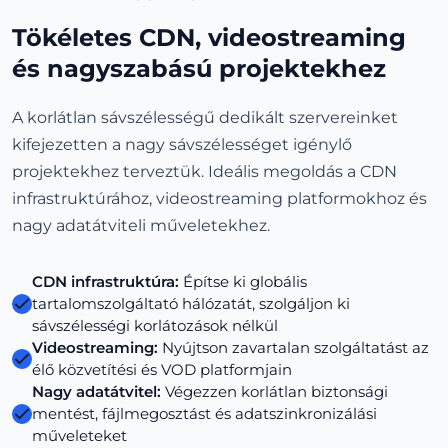
Tökéletes CDN, videostreaming
és nagyszabású projektekhez
A korlátlan sávszélességű dedikált szervereinket
kifejezetten a nagy sávszélességet igénylő
projektekhez terveztük. Ideális megoldás a CDN
infrastruktúrához, videostreaming platformokhoz és
nagy adatátviteli műveletekhez.
CDN infrastruktúra:
Építse ki globális
tartalomszolgáltató hálózatát, szolgáljon ki
sávszélességi korlátozások nélkül
Videostreaming:
Nyújtson zavartalan szolgáltatást az
élő közvetítési és VOD platformjain
Nagy adatátvitel:
Végezzen korlátlan biztonsági
mentést, fájlmegosztást és adatszinkronizálási
műveleteket