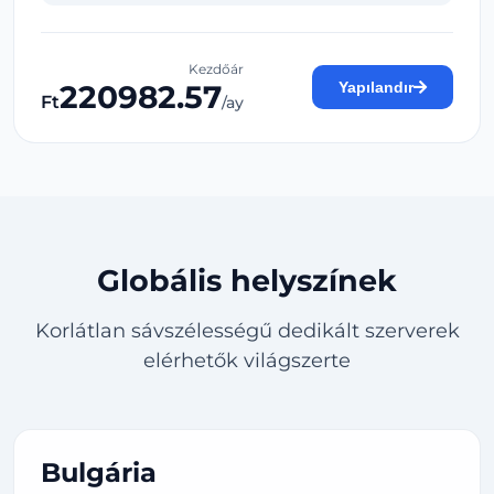
Kezdőár
220982.57
Yapılandır
Ft
/ay
Globális helyszínek
Korlátlan sávszélességű dedikált szerverek
elérhetők világszerte
Bulgária