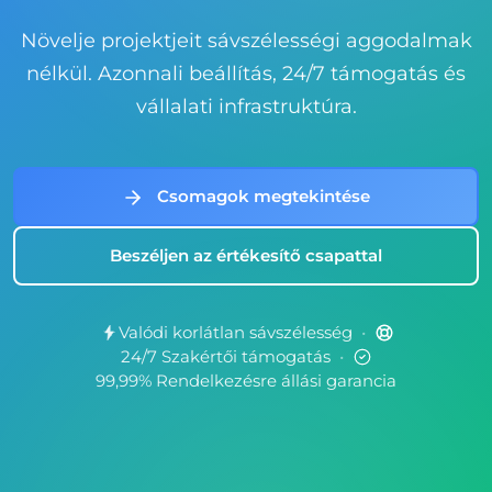
Növelje projektjeit sávszélességi aggodalmak
nélkül. Azonnali beállítás, 24/7 támogatás és
vállalati infrastruktúra.
Csomagok megtekintése
Beszéljen az értékesítő csapattal
Valódi korlátlan sávszélesség
•
24/7 Szakértői támogatás
•
99,99% Rendelkezésre állási garancia