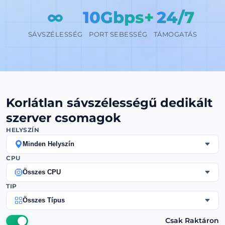
∞
10Gbps+
24/7
SÁVSZÉLESSÉG
PORT SEBESSÉG
TÁMOGATÁS
Korlátlan sávszélességű dedikált
szerver csomagok
HELYSZÍN
Minden Helyszín
CPU
Összes CPU
TIP
Összes Típus
Csak Raktáron