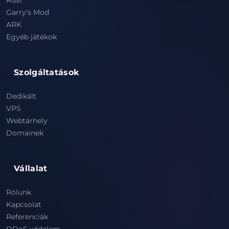
Rust
Garry's Mod
ARK
Egyéb játékok
Szolgáltatások
Dedikált
VPS
Webtárhely
Domainek
Vállalat
Rólunk
Kapcsolat
Referenciák