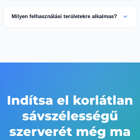
megelőzésével. A normál, legális használatra
Igen, a vállalati szintű DDoS védelem
nem vonatkoznak korlátozások.
alapértelmezés szerint aktív az összes korlátlan
Milyen felhasználási területekre alkalmas?
sávszélességű dedikált szerverünkön. Szerverét
mindig 100 Gbps+ védelmi kapacitás védi.
Ideális CDN infrastruktúrákhoz, videostreaming
platformokhoz, nagy fájlmegosztó oldalakhoz,
biztonsági mentési szolgáltatásokhoz,
játékszerverekhez, nagy forgalmú webhelyekhez
és minden nagy sávszélességet igénylő
alkalmazáshoz.
Indítsa el korlátlan
sávszélességű
szerverét még ma