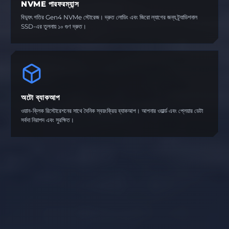
NVME পারফরম্যান্স
বিদ্যুৎ গতির Gen4 NVMe স্টোরেজ। দ্রুত লোডিং এবং জিরো ল্যাগের জন্য ট্র্যাডিশনাল
SSD-এর তুলনায় ১০ গুণ দ্রুত।
অটো ব্যাকআপ
ওয়ান-ক্লিক রিস্টোরেশনের সাথে দৈনিক স্বয়ংক্রিয় ব্যাকআপ। আপনার ওয়ার্ল্ড এবং প্লেয়ার ডেটা
সর্বদা নিরাপদ এবং সুরক্ষিত।