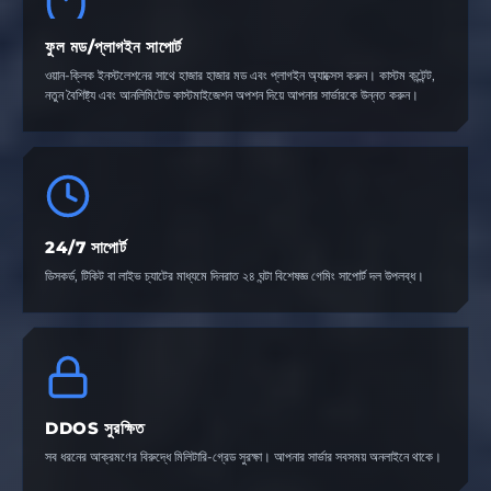
ফুল মড/প্লাগইন সাপোর্ট
ওয়ান-ক্লিক ইনস্টলেশনের সাথে হাজার হাজার মড এবং প্লাগইন অ্যাক্সেস করুন। কাস্টম কন্টেন্ট,
নতুন বৈশিষ্ট্য এবং আনলিমিটেড কাস্টমাইজেশন অপশন দিয়ে আপনার সার্ভারকে উন্নত করুন।
24/7 সাপোর্ট
ডিসকর্ড, টিকিট বা লাইভ চ্যাটের মাধ্যমে দিনরাত ২৪ ঘন্টা বিশেষজ্ঞ গেমিং সাপোর্ট দল উপলব্ধ।
DDOS সুরক্ষিত
সব ধরনের আক্রমণের বিরুদ্ধে মিলিটারি-গ্রেড সুরক্ষা। আপনার সার্ভার সবসময় অনলাইনে থাকে।