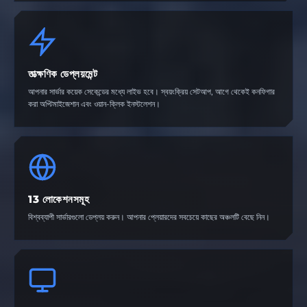
তাত্ক্ষণিক ডেপ্লয়মেন্ট
আপনার সার্ভার কয়েক সেকেন্ডের মধ্যে লাইভ হবে। স্বয়ংক্রিয় সেটআপ, আগে থেকেই কনফিগার
করা অপ্টিমাইজেশান এবং ওয়ান-ক্লিক ইনস্টলেশন।
13 লোকেশনসমূহ
বিশ্বব্যাপী সার্ভারগুলো ডেপ্লয় করুন। আপনার প্লেয়ারদের সবচেয়ে কাছের অঞ্চলটি বেছে নিন।