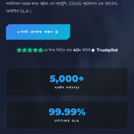
সার্ভাইভাল হররের জন্য আল্ট্রা-লো ল্যাটেন্সি, DDoS প্রটেকশন এবং 99.9%
আপটাইম SLA।
এখনই ডেপ্লয় করুন
এর উপর ভিত্তি করে
40+
রিভিউ
Trustpilot
5,000+
অ্যাক্টিভ সার্ভারসমূহ
99.99%
UPTIME SLA