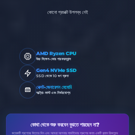
কোনো প্রডাক্ট উপলব্ধ নেই
AMD Ryzen CPU
উচ্চ সিঙ্গেল-কোর পারফরম্যান্স
Gen4 NVMe SSD
SSD থেকে 10 গুণ দ্রুত
নেক্সট-জেনারেশন মেমোরি
আল্ট্রা-ফাস্ট এবং নির্ভরযোগ্য
কোথা থেকে শুরু করবেন বুঝতে পারছেন না?
কয়েকটি প্রশ্নের উত্তর দিন এবং আমরা আপনার সার্ভাইভার গ্রুপের জন্য একটি প্ল্যান রিকমেন্ড