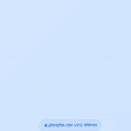
এন্টারপ্রাইজ-গ্রেড VPS সলিউশনস