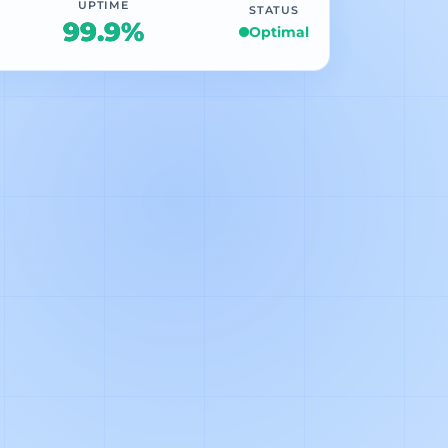
UPTIME
STATUS
99.9%
Optimal