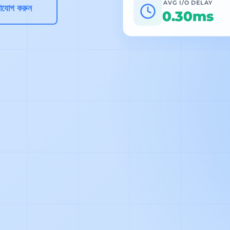
AVG I/O DELAY
াযোগ করুন
0.30ms