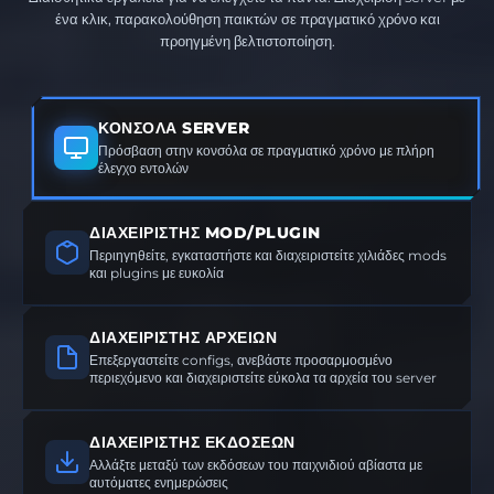
ένα κλικ, παρακολούθηση παικτών σε πραγματικό χρόνο και
προηγμένη βελτιστοποίηση.
ΚΟΝΣΌΛΑ SERVER
Πρόσβαση στην κονσόλα σε πραγματικό χρόνο με πλήρη
έλεγχο εντολών
ΔΙΑΧΕΙΡΙΣΤΉΣ MOD/PLUGIN
Περιηγηθείτε, εγκαταστήστε και διαχειριστείτε χιλιάδες mods
και plugins με ευκολία
ΔΙΑΧΕΙΡΙΣΤΉΣ ΑΡΧΕΊΩΝ
Επεξεργαστείτε configs, ανεβάστε προσαρμοσμένο
περιεχόμενο και διαχειριστείτε εύκολα τα αρχεία του server
ΔΙΑΧΕΙΡΙΣΤΉΣ ΕΚΔΌΣΕΩΝ
Αλλάξτε μεταξύ των εκδόσεων του παιχνιδιού αβίαστα με
αυτόματες ενημερώσεις