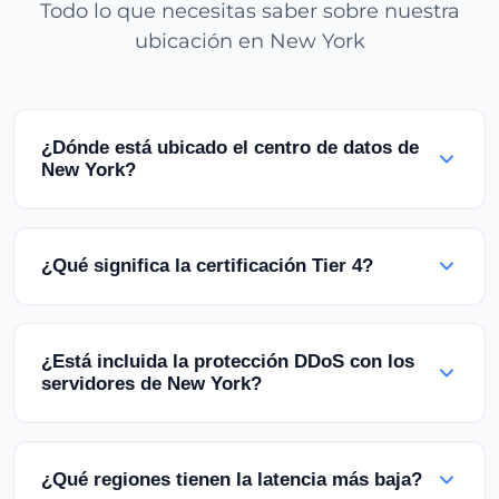
Todo lo que necesitas saber sobre nuestra
ubicación en New York
¿Dónde está ubicado el centro de datos de
New York?
Estamos ubicados en la región NYC Metro en un
centro de datos certificado Tier 4 auditado SSAE
¿Qué significa la certificación Tier 4?
16 Type II. Estamos en el epicentro del tráfico de
internet global con acceso directo a NYIIX y más
Tier 4 es la certificación de centro de datos más
de 100 operadores globales.
alta. Ofrece garantía de 100% de uptime con
¿Está incluida la protección DDoS con los
arquitectura de redundancia N+2 y compromiso
servidores de New York?
de cero interrupciones para energía, refrigeración
y red.
Sí, todos nuestros servidores dedicados de New
York incluyen protección DDoS de nivel
¿Qué regiones tienen la latencia más baja?
empresarial como estándar. Estás protegido por