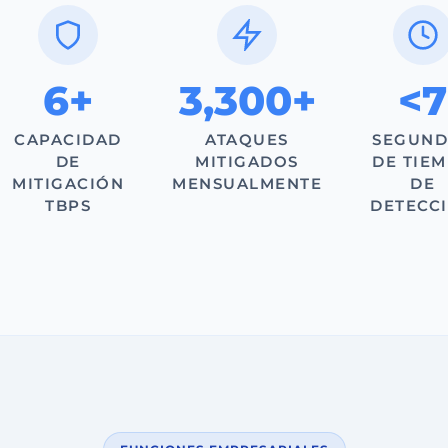
10+
5,000+
<1
CAPACIDAD
ATAQUES
SEGUND
DE
MITIGADOS
DE TIE
MITIGACIÓN
MENSUALMENTE
DE
TBPS
DETECC