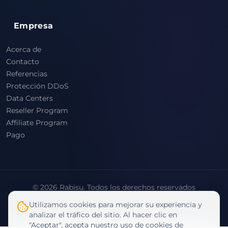
Empresa
Acerca de
Contacto
Referencias
Protección DDoS
Data Centers
Reseller Program
Affiliate Program
Pago
© 2026 Rabisu. Todos los derechos reservados
Términos y Condiciones
Utilizamos cookies para mejorar su experiencia y
Política de Privacidad
analizar el tráfico del sitio. Al hacer clic en
"Aceptar", acepta nuestro uso de cookies de