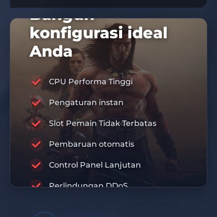
Bangun
konfigurasi ideal
Anda
CPU Performa Tinggi
KODE DISKON 10%
Pengaturan instan
DIS10
Slot Pemain Tidak Terbatas
RABISU
Pembaruan otomatis
Control Panel Lanjutan
INFRASTRUKTUR PREMIUM
Perlindungan DDoS