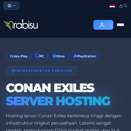
Cross-Play
PC
Xbox
PlayStation
INFRASTRUKTUR PREMIUM
CONAN EXILES
SERVER HOSTING
Hosting server Conan Exiles berkinerja tinggi dengan
infrastruktur tingkat perusahaan. Latensi sangat
rendah, perlindungan DDoS tingkat militer, dan SLA