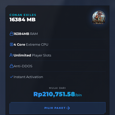
CONAN EXILES
16384 MB
16384MB
RAM
4 Core
Extreme CPU
Unlimited
Player Slots
Anti-DDOS
Instant Activation
MULAI DARI
Rp210,751.58
/bln
PILIH PAKET