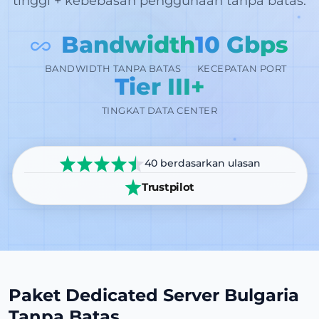
tinggi + kebebasan penggunaan tanpa batas.
Bandwidth
10 Gbps
KECEPATAN PORT
BANDWIDTH TANPA BATAS
Tier III+
TINGKAT DATA CENTER
40 berdasarkan ulasan
Trustpilot
Paket Dedicated Server Bulgaria
Tanpa Batas