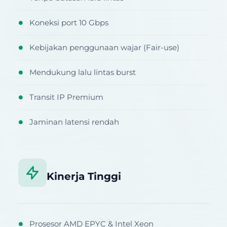
Koneksi port 10 Gbps
●
Kebijakan penggunaan wajar (Fair-use)
●
Mendukung lalu lintas burst
●
Transit IP Premium
●
Jaminan latensi rendah
●
Kinerja Tinggi
Prosesor AMD EPYC & Intel Xeon
●