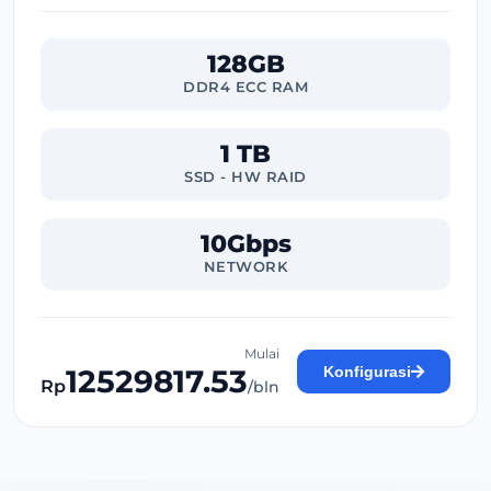
128GB
DDR4 ECC RAM
1 TB
SSD - HW RAID
10Gbps
NETWORK
Mulai
12529817.53
Konfigurasi
Rp
/bln