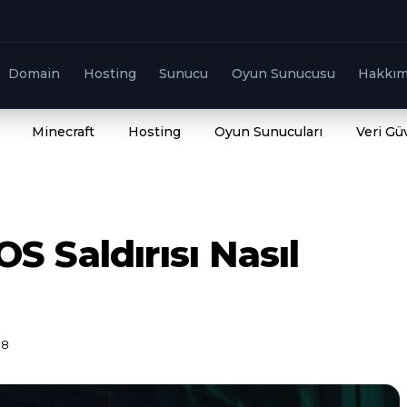
Domain
Hosting
Sunucu
Oyun Sunucusu
Hakkım
Minecraft
Hosting
Oyun Sunucuları
Veri Gü
 Saldırısı Nasıl
88