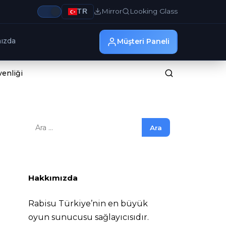
Mirror
Looking Glass
TR
ızda
Müşteri Paneli
venliği
Arama:
Hakkımızda
Rabisu Türkiye’nin en büyük
oyun sunucusu sağlayıcısıdır.