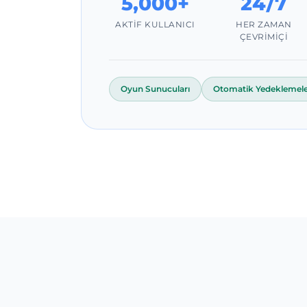
5,000+
24/7
AKTIF KULLANICI
HER ZAMAN
ÇEVRIMIÇI
Oyun Sunucuları
Otomatik Yedeklemel