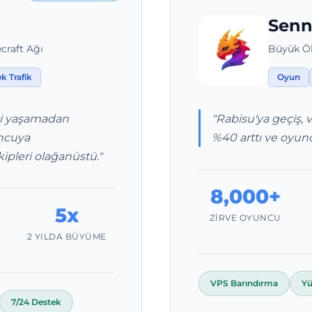
Senn
craft Ağı
Büyük Öl
k Trafik
Oyun
nti yaşamadan
"Rabisu'ya geçiş, 
ncuya
%40 arttı ve oyunc
ipleri olağanüstü."
8,000+
5x
ZIRVE OYUNCU
2 YILDA BÜYÜME
VPS Barındırma
Yü
7/24 Destek