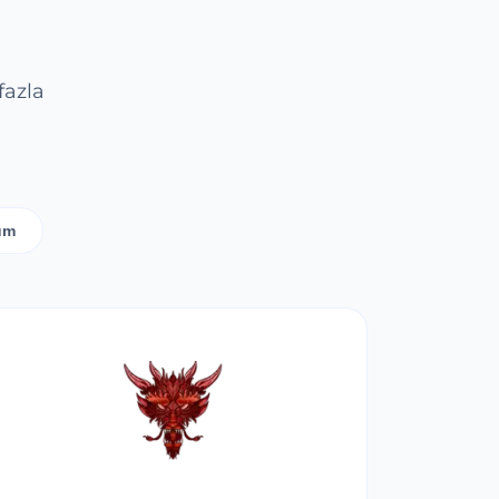
fazla
um