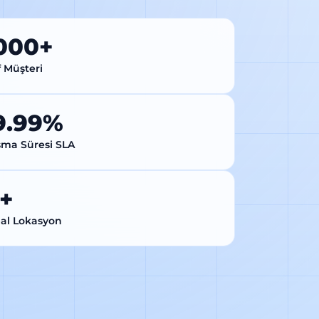
,000+
f Müşteri
9.99%
şma Süresi SLA
3+
al Lokasyon