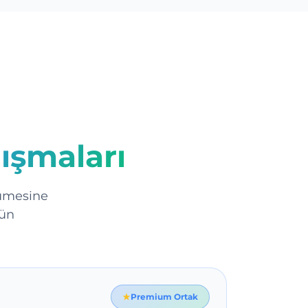
ışmaları
yümesine
rün
Premium Ortak