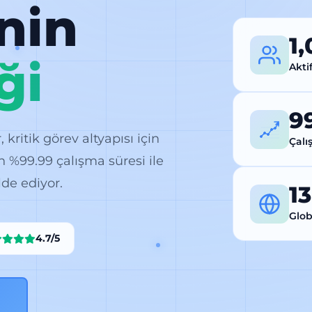
inin
1
ği
Akti
9
ritik görev altyapısı için
Çalı
n %99.99 çalışma süresi ile
de ediyor.
1
Glob
4.7/5