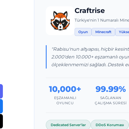
Craftrise
Türkiye'nin 1 Numaralı Mine
Oyun
Minecraft
Yükse
"Rabisu'nun altyapısı, hiçbir kesi
2.000'den 10.000+ eşzamanlı oyu
ölçeklenmemizi sağladı. Destek ek
10,000+
99.99%
EŞZAMANLI
SAĞLANAN
OYUNCU
ÇALIŞMA SÜRESI
Dedicated Server'lar
DDoS Koruması