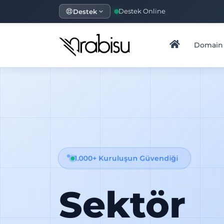
Destek
Destek Online
Domain
1.000+ Kuruluşun Güvendiği
Sektör