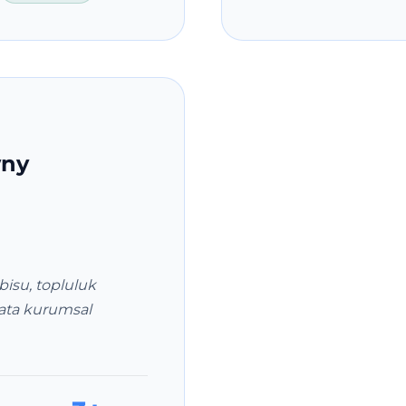
wny
abisu, topluluk
yata kurumsal