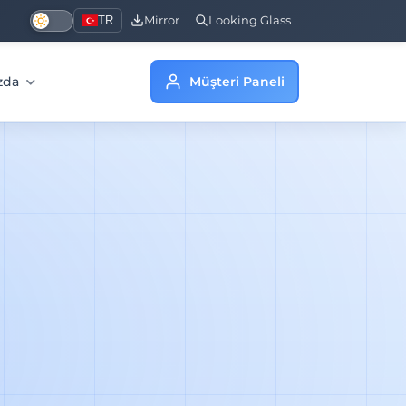
TR
Mirror
Looking Glass
zda
Müşteri Paneli