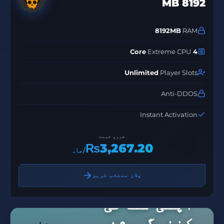
8192 MB
8192MB
RAM
Extreme CPU
4 Core
Unlimited
Player Slots
Anti-DDOS
Instant Activation
شروع قیمت
₨3,267.20
/ماہ
پلان منتخب کریں
اپنی مثالی
کنفیگریشن