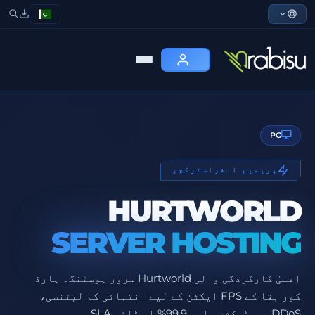
PC
پریمیم انفراسٹرکچر
HURTWORLD
SERVER HOSTING
اعلیٰ کارکردگی والی Hurtworld سرور ہوسٹنگ۔ ہارڈ
کور بقا کے FPS ایکشن کے لیے انتہائی کم لیٹنسی،
DDoS پروٹیکشن، اور 99.9% اپ ٹائم SLA۔