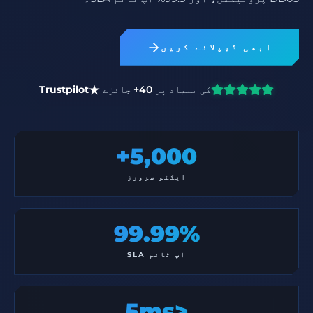
ابھی ڈیپلائے کریں
کی بنیاد پر
40+
جائزے
Trustpilot
5,000+
ایکٹو سرورز
99.99%
اپ ٹائم SLA
<5ms