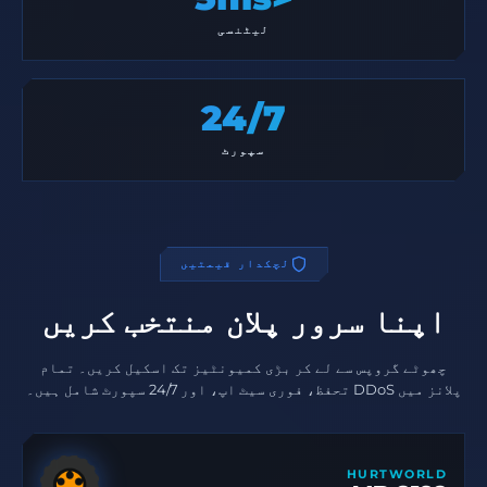
لیٹنسی
24/7
سپورٹ
لچکدار قیمتیں
اپنا سرور پلان منتخب کریں
چھوٹے گروپس سے لے کر بڑی کمیونٹیز تک اسکیل کریں۔ تمام
پلانز میں DDoS تحفظ، فوری سیٹ اپ، اور 24/7 سپورٹ شامل ہیں۔
HURTWORLD