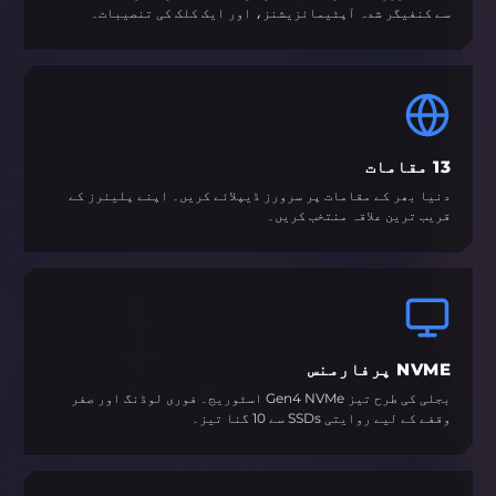
سے کنفیگر شدہ آپٹیمائزیشنز، اور ایک کلک کی تنصیبات۔
13 مقامات
دنیا بھر کے مقامات پر سرورز ڈیپلائے کریں۔ اپنے پلیئرز کے
قریب ترین علاقہ منتخب کریں۔
NVME پرفارمنس
بجلی کی طرح تیز Gen4 NVMe اسٹوریج۔ فوری لوڈنگ اور صفر
وقفے کے لیے روایتی SSDs سے 10 گنا تیز۔