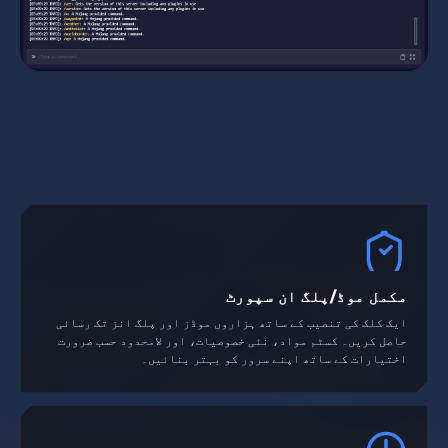
مکمل موڈ/پلگ ان سپورٹ
ایک کلک کی تنصیب کے ساتھ ہزاروں موڈز اور پلگ انز تک رسائی
حاصل کریں۔ کسٹم مواد، نئی خصوصیات، اور لامحدود حسب ضرورت
اختیارات کے ساتھ اپنے سرور کو بہتر بنائیں۔