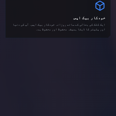
خودکار بیک اپس
ایک کلک کی بحالی کے ساتھ روزانہ خودکار بیک اپس۔ آپ کی دنیا
اور پلیئر کا ڈیٹا ہمیشہ محفوظ اور محفوظ ہے۔