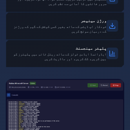
سرور فائلوں کا آسانی سے نظم کریں
ورژن مینیجر
خودکار اپ ڈیٹس کے ساتھ بغیر کسی کوشش کے گیم کے ورژنز
کے درمیان سوئچ کریں
پلیئر مینجمنٹ
ایڈوانسڈ ایڈمن ٹولز کے ساتھ ریئل ٹائم میں پلیئرز کو
بین کریں، کک کریں، اور ماڈریٹ کریں