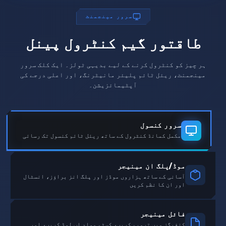
سرور مینجمنٹ
طاقتور گیم کنٹرول پینل
ہر چیز کو کنٹرول کرنے کے لیے بدیہی ٹولز۔ ایک کلک سرور
مینجمنٹ، ریئل ٹائم پلیئر مانیٹرنگ، اور اعلی درجے کی
آپٹیمائزیشن۔
سرور کنسول
مکمل کمانڈ کنٹرول کے ساتھ ریئل ٹائم کنسول تک رسائی
موڈ/پلگ ان مینیجر
آسانی کے ساتھ ہزاروں موڈز اور پلگ انز براؤز، انسٹال
اور ان کا نظم کریں
فائل مینیجر
کنفیگز میں ترمیم کریں، کسٹم مواد اپ لوڈ کریں، اور