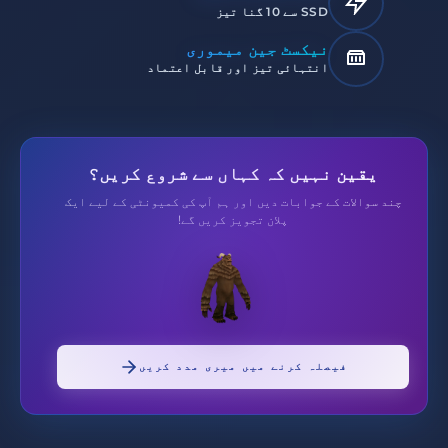
SSD سے 10 گنا تیز
نیکسٹ جین میموری
انتہائی تیز اور قابل اعتماد
یقین نہیں کہ کہاں سے شروع کریں؟
چند سوالات کے جوابات دیں اور ہم آپ کی کمیونٹی کے لیے ایک
پلان تجویز کریں گے!
فیصلہ کرنے میں میری مدد کریں