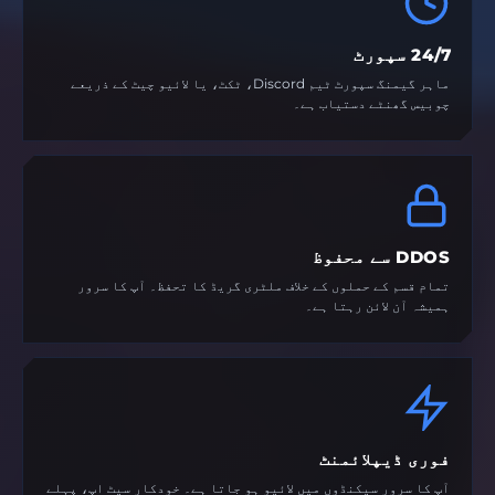
24/7 سپورٹ
ماہر گیمنگ سپورٹ ٹیم Discord، ٹکٹ، یا لائیو چیٹ کے ذریعے
چوبیس گھنٹے دستیاب ہے۔
DDOS سے محفوظ
تمام قسم کے حملوں کے خلاف ملٹری گریڈ کا تحفظ۔ آپ کا سرور
ہمیشہ آن لائن رہتا ہے۔
فوری ڈیپلائمنٹ
آپ کا سرور سیکنڈوں میں لائیو ہو جاتا ہے۔ خودکار سیٹ اپ، پہلے