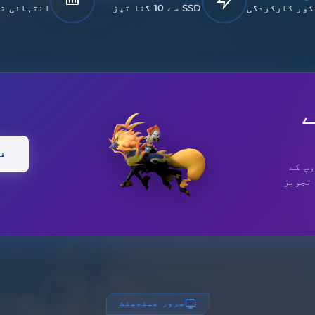
 کور کارکردگی
SSD سے 10 گنا تیز
انتہائی تی
ے
فی
وپ کے
 تجویز
سرور مینجمنٹ