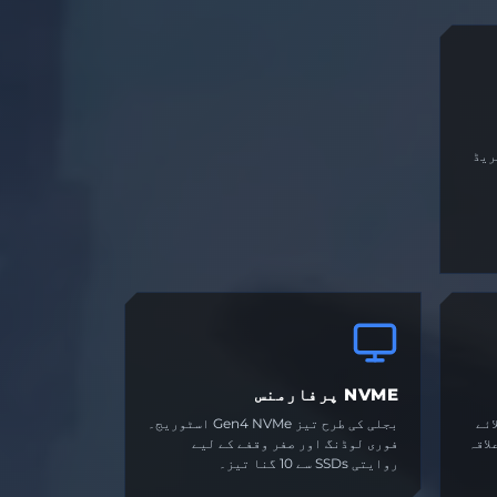
ریڈ
NVME پرفارمنس
ائے
بجلی کی طرح تیز Gen4 NVMe اسٹوریج۔
لاقہ
فوری لوڈنگ اور صفر وقفے کے لیے
روایتی SSDs سے 10 گنا تیز۔