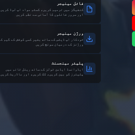
فائل مینیجر
کنفیگز میں ترمیم کریں، کسٹم مواد اپ لوڈ کریں،
اور سرور فائلوں کا آسانی سے نظم کریں
ورژن مینیجر
خودکار اپ ڈیٹس کے ساتھ بغیر کسی کوشش کے گیم کے
ورژنز کے درمیان سوئچ کریں
پلیئر مینجمنٹ
ایڈوانسڈ ایڈمن ٹولز کے ساتھ ریئل ٹائم میں
پلیئرز کو بین کریں، کک کریں، اور ماڈریٹ کریں