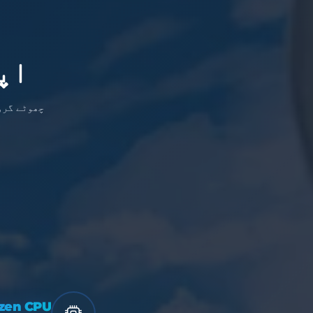
اپ
zen CPU