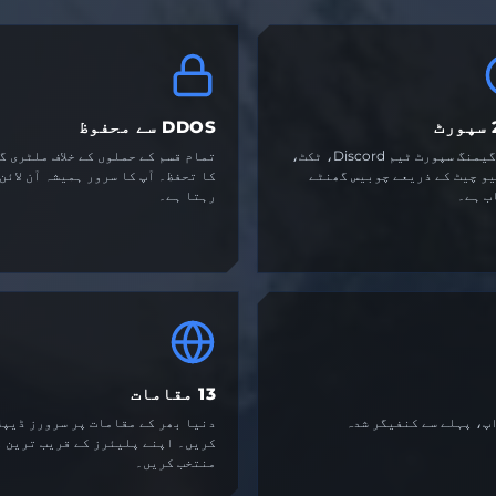
ٹ
DDOS سے محفوظ
ماہر گیمنگ سپورٹ ٹیم Discord، ٹکٹ،
تمام قسم کے حملوں کے خلاف ملٹری گ
یو چیٹ کے ذریعے چوبیس گھنٹے
کا تحفظ۔ آپ کا سرور ہمیشہ آن لائن
ب ہے۔
رہتا ہے۔
13 مقامات
اپ، پہلے سے کنفیگر شدہ
دنیا بھر کے مقامات پر سرورز ڈیپل
کریں۔ اپنے پلیئرز کے قریب ترین ع
منتخب کریں۔