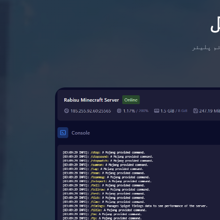
ئم پلیئر