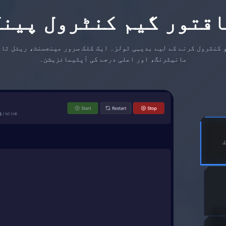
اقتور گیم کنٹرول پینل
 کنٹرول کرنے کے لیے بدیہی ٹولز۔ ایک کلک سرور مینجمنٹ، ریئل ٹا
مانیٹرنگ، اور اعلی درجے کی آپٹیمائزیشن۔
،