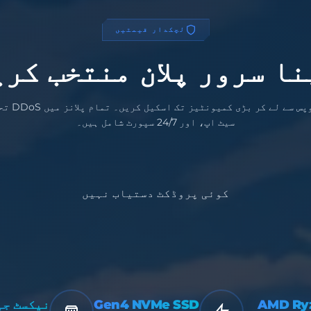
لچکدار قیمتیں
نا سرور پلان منتخب کری
چھوٹے گروپس سے لے
سیٹ اپ، اور 24/7 سپورٹ شامل ہیں۔
کوئی پروڈکٹ دستیاب نہیں
AMD Ry
Gen4 NVMe SSD
نیکسٹ جی