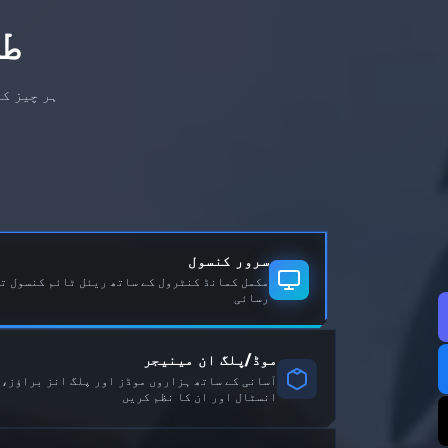
ط
ہر چیز کو
سرور کنسول
مکمل کمانڈ کنٹرول کے ساتھ ریئل ٹائم کنسول تک
رسائی
موڈ/پلگ ان مینیجر
آسانی کے ساتھ ہزاروں موڈز اور پلگ انز براؤز
انسٹال اور ان کا نظم کریں