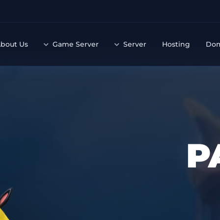
bout Us
Game Server
Server
Hosting
Do
P