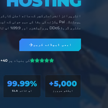
HOSTING
ہوسٹنگ۔ Pal پکڑنے کی بقا کی مہم جوئی ک
ملٹری گریڈ DDoS پروٹیکشن، اور 99.9% اپ ٹائم SLA۔
ابھی ڈیپلائے کریں
کی بنیاد پر
40+
ج
99.99%
5,000+
ایکٹو سرورز
اپ ٹائم SLA