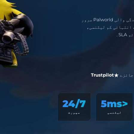
انٹرپرائز انفراسٹرکچر کے ساتھ اعلیٰ کارکردگی والی Palworld سرور
ے لیے انتہائی کم لیٹنسی،
ائزے
Trustpilot
24/7
<5ms
لیٹنسی
سپورٹ