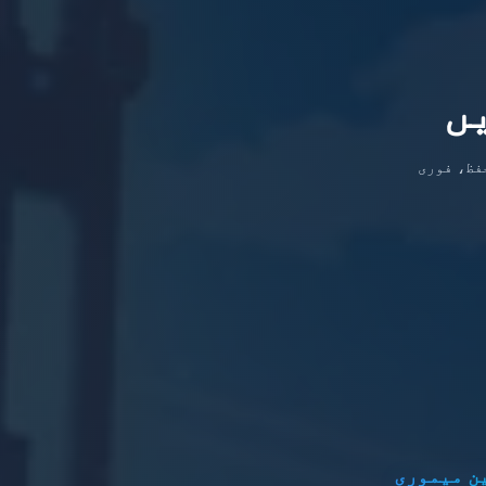
ں
 کر بڑی کمیونٹیز تک اسکیل کریں۔ تمام پلانز میں DDoS تحفظ، فوری
ن میموری