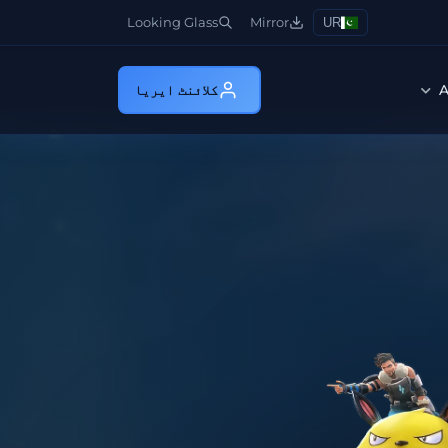
Looking Glass
Mirror
UR
A
کلائنٹ ایریا