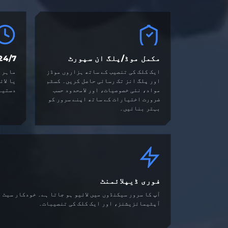
مکمل موڈ/پلگ ان سپورٹ
24/7 سپور
ایک کلک کی تنصیب کے ساتھ ہزاروں موڈز
اور پلگ انز تک رسائی حاصل کریں۔ کسٹم
یا لائ
مواد، نئی خصوصیات، اور لامحدود حسب
دستیا
ضرورت اختیارات کے ساتھ اپنے سرور کو
بہتر بنائیں۔
فوری ڈیپلائمنٹ
آپ کا سرور سیکنڈوں میں لائیو ہو جاتا ہے۔ خودکار سیٹ 
آپٹیمائزیشنز، اور ایک کلک کی تنصیبات۔