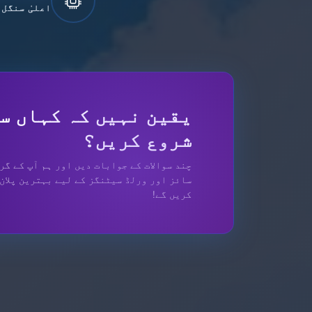
اعلیٰ سنگل
یقین نہیں کہ کہاں س
شروع کریں؟
چند سوالات کے جوابات دیں اور ہم آپ کے گر
سائز اور ورلڈ سیٹنگز کے لیے بہترین پلان
کریں گے!