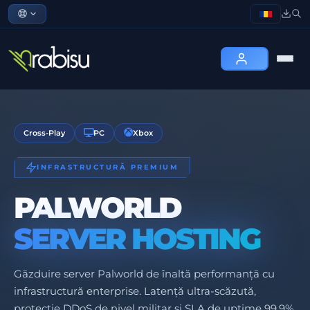
Cross-Play
PC
Xbox
INFRASTRUCTURĂ PREMIUM
PALWORLD
SERVER HOSTING
Găzduire server Palworld de înaltă performanță cu
infrastructură enterprise. Latență ultra-scăzută,
protecție DDoS de nivel militar și SLA de uptime 99.9%