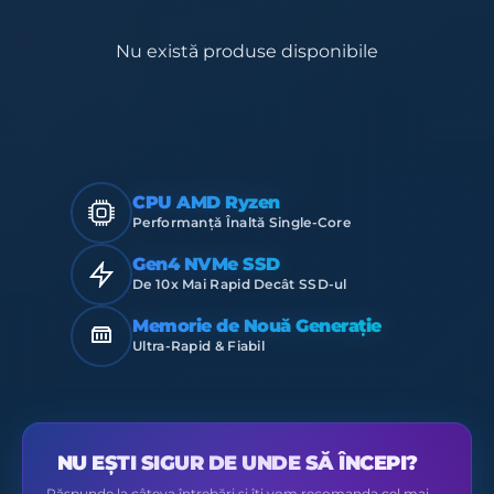
Nu există produse disponibile
CPU AMD Ryzen
Performanță Înaltă Single-Core
Gen4 NVMe SSD
De 10x Mai Rapid Decât SSD-ul
Memorie de Nouă Generație
Ultra-Rapid & Fiabil
NU EȘTI SIGUR DE UNDE SĂ ÎNCEPI?
Răspunde la câteva întrebări și îți vom recomanda cel mai