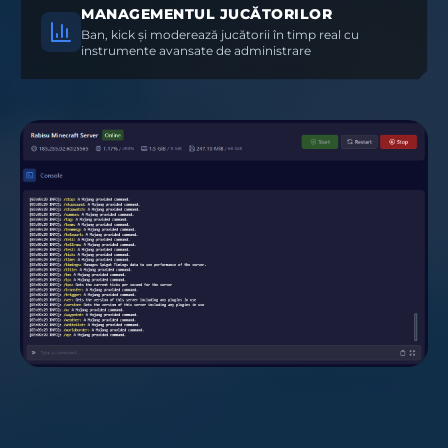
MANAGEMENTUL JUCĂTORILOR
Ban, kick și moderează jucătorii în timp real cu
instrumente avansate de administrare