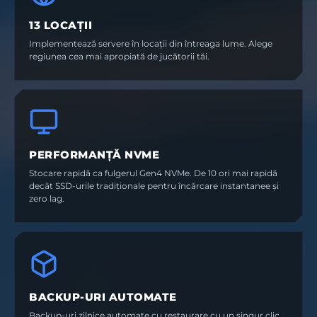
13 LOCAȚII
Implementează servere în locații din întreaga lume. Alege
regiunea cea mai apropiată de jucătorii tăi.
PERFORMANȚĂ NVME
Stocare rapidă ca fulgerul Gen4 NVMe. De 10 ori mai rapidă
decât SSD-urile tradiționale pentru încărcare instantanee și
zero lag.
BACKUP-URI AUTOMATE
Backup-uri zilnice automate cu restaurare cu un singur clic.