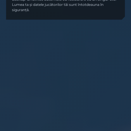
Lumea ta și datele jucătorilor tăi sunt întotdeauna în
siguranță.