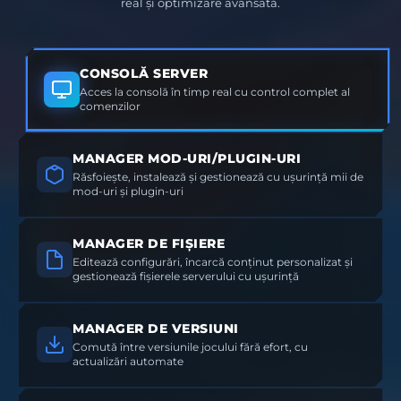
real și optimizare avansată.
CONSOLĂ SERVER
Acces la consolă în timp real cu control complet al
comenzilor
MANAGER MOD-URI/PLUGIN-URI
Răsfoiește, instalează și gestionează cu ușurință mii de
mod-uri și plugin-uri
MANAGER DE FIȘIERE
Editează configurări, încarcă conținut personalizat și
gestionează fișierele serverului cu ușurință
MANAGER DE VERSIUNI
Comută între versiunile jocului fără efort, cu
actualizări automate