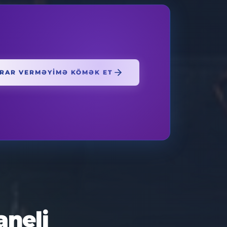
RAR VERMƏYIMƏ KÖMƏK ET
aneli