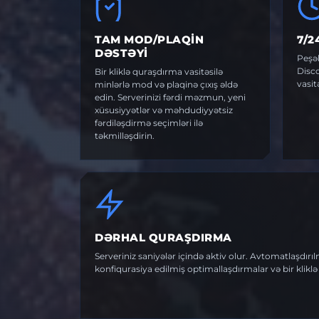
TAM MOD/PLAQIN
7/2
DƏSTƏYI
Peşə
Disco
Bir kliklə quraşdırma vasitəsilə
vasit
minlərlə mod və plaqinə çıxış əldə
edin. Serverinizi fərdi məzmun, yeni
xüsusiyyətlər və məhdudiyyətsiz
fərdiləşdirmə seçimləri ilə
təkmilləşdirin.
DƏRHAL QURAŞDIRMA
Serveriniz saniyələr içində aktiv olur. Avtomatlaşdır
konfiqurasiya edilmiş optimallaşdırmalar və bir klikl