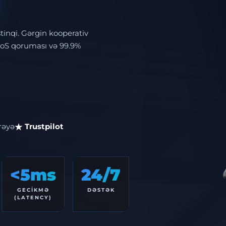
tinqi. Gərgin kooperativ
DoS qoruması və 99.9%
rəyə
Trustpilot
<5ms
24/7
GECIKMƏ
DƏSTƏK
(LATENCY)