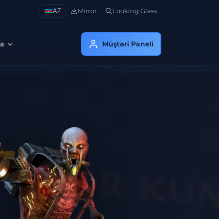
AZ
Mirror
Looking Glass
da
Müştəri Paneli