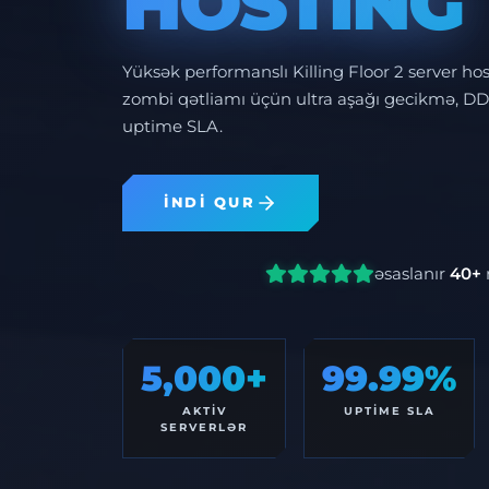
HOSTING
Yüksək performanslı Killing Floor 2 server hos
zombi qətliamı üçün ultra aşağı gecikmə, D
uptime SLA.
İNDİ QUR
əsaslanır
40+
5,000+
99.99%
AKTIV
UPTIME SLA
SERVERLƏR