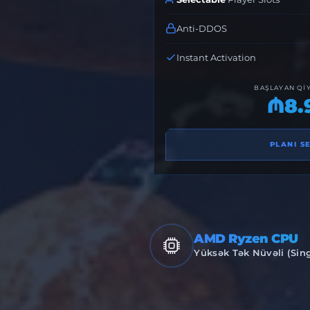
Anti-DDOS
Instant Activation
BAŞLAYAN QI
₼8.
PLANI S
AMD Ryzen CPU
Yüksək Tək Nüvəli (Sin