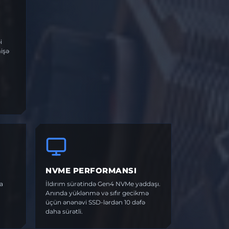
i
işə
NVME PERFORMANSI
a
İldırım sürətində Gen4 NVMe yaddaşı.
Anında yüklənmə və sıfır gecikmə
üçün ənənəvi SSD-lərdən 10 dəfə
daha sürətli.