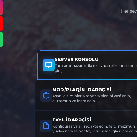
Hər şey
SERVER KONSOLU
Tam əmr nəzarəti ilə real vaxt rejimində konso
giriş
MOD/PLAQIN İDARƏÇISI
Asanlıqla minlərlə mod və plaqini kəşf edin,
quraşdırın və idarə edin
FAYL İDARƏÇISI
Konfiqurasiyaları redaktə edin, fərdi məzmun
yükləyin və server fayllarını asanlıqla idarə edin