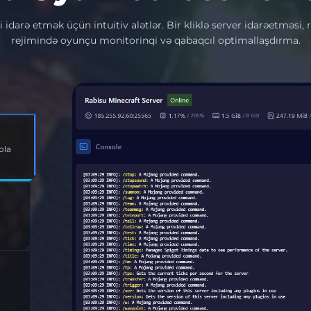
i idarə etmək üçün intuitiv alətlər. Bir kliklə server idarəetməsi, r
rejimində oyunçu monitorinqi və qabaqcıl optimallaşdırma.
la