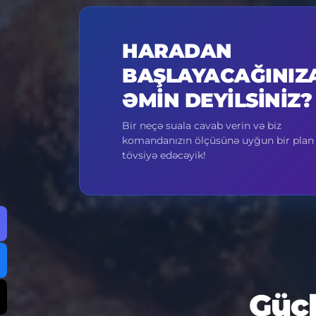
HARADAN
BAŞLAYACAĞINIZ
ƏMIN DEYILSINIZ?
Bir neçə suala cavab verin və biz
komandanızın ölçüsünə uyğun bir plan
tövsiyə edəcəyik!
Gücl