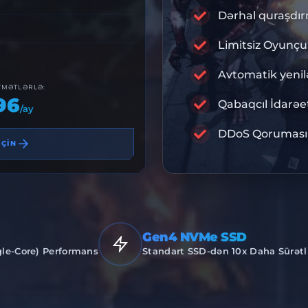
D
Dərhal quraşdı
Limitsiz Oyunçu 
RA
Avtomatik yeni
YMƏTLƏRLƏ:
96
Qabaqcıl İdarəe
/ay
PREMİUM İ
DDoS Qoruması
EÇİN
Gen4 NVMe SSD
gle-Core) Performans
Standart SSD-dən 10x Daha Sürətl