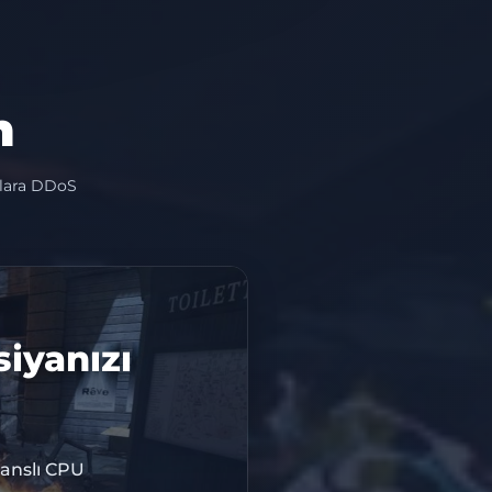
n
nlara DDoS
siyanızı
anslı CPU
RİM KODU