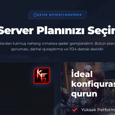
ÇEVİK QİYMƏTLƏNDİRMƏ
Server Planınızı Seçi
plardan tutmuş nəhəng icmalara qədər genişləndirin. Bütün pla
qoruması, dərhal quraşdırma və 7/24 dəstək daxildir.
İdeal
konfiqura
qurun
Yüksək Perform
10% ENDİ