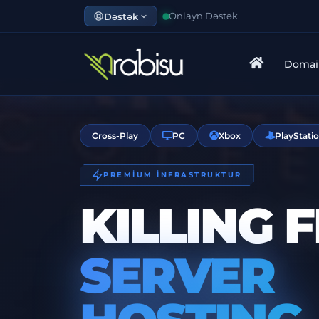
Dəstək
Onlayn Dəstək
Domai
Cross-Play
PC
Xbox
PlayStati
PREMİUM İNFRASTRUKTUR
KILLING 
SERVER