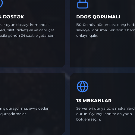
4 DƏSTƏK
DDOS QORUMALI
kar oyun dəstəyi komandası
Bütün növ hücumlara qarşı hərb
rd, bilet (ticket) və ya canlı çat
səviyyəli qoruma. Serveriniz həm
əsilə günün 24 saatı əlçatandır.
onlayn qalır.
13 MƏKANLAR
ılmış quraşdırma, əvvəlcədən
Serverləri dünya üzrə məkanlard
ə quraşdırmalar.
qurun. Oyunçularınıza ən yaxın
bölgəni seçin.