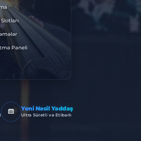
IS10
rma
Slotları
BISU
ləmələr
tmə Paneli
NFRASTRUKTUR
Yeni Nəsil Yaddaş
i
Ultra Sürətli və Etibarlı