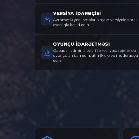
VERSIYA İDARƏÇISI
Avtomatik yeniləmələrlə oyun versiyaları aras
asanlıqla keçid edin
OYUNÇU İDARƏETMƏSI
Qabaqcıl admin alətləri ilə real vaxt rejimində
oyunçuları ban edin, atın (kick) və moderasiya
edin