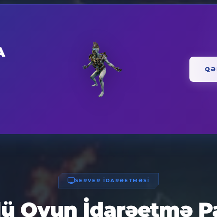
A
QƏ
SERVER İDARƏETMƏSİ
ü Oyun İdarəetmə P