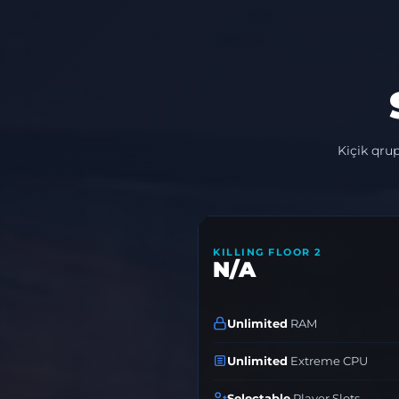
Kiçik qru
KILLING FLOOR 2
N/A
Unlimited
RAM
Unlimited
Extreme CPU
Selectable
Player Slots