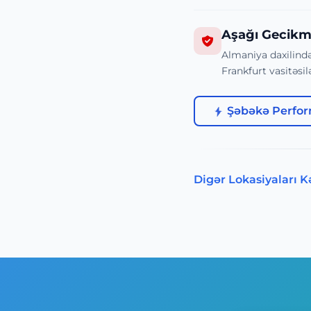
Aşağı Gecikm
Almaniya daxilind
Frankfurt vasitəsilə
Şəbəkə Perform
Digər Lokasiyaları K