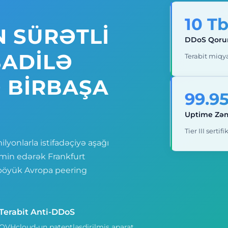
10 T
 SÜRƏTLI
DDoS Qoru
BADILƏ
Terabit miqy
 BIRBAŞA
99.9
Uptime Zə
Tier III sertif
onlarla istifadəçiyə aşağı
təmin edərək Frankfurt
 böyük Avropa peering
Terabit Anti-DDoS
OVHcloud-un patentləşdirilmiş aparat