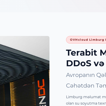
OVHcloud Limburg 
Terabit M
DDoS və
Avropanın Qəl
Cəhətdən Təmi
Limburg məlumat mə
olan su soyutma texn