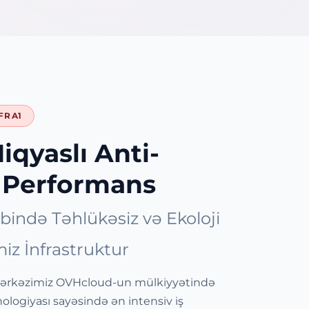
FRA1
iqyaslı Anti-
 Performans
bində Təhlükəsiz və Ekoloji
z İnfrastruktur
rkəzimiz OVHcloud-un mülkiyyətində
ologiyası sayəsində ən intensiv iş