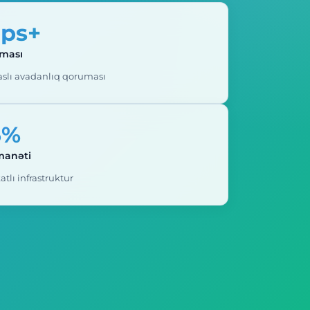
bps+
ması
aslı avadanlıq qoruması
5%
manəti
ikatlı infrastruktur