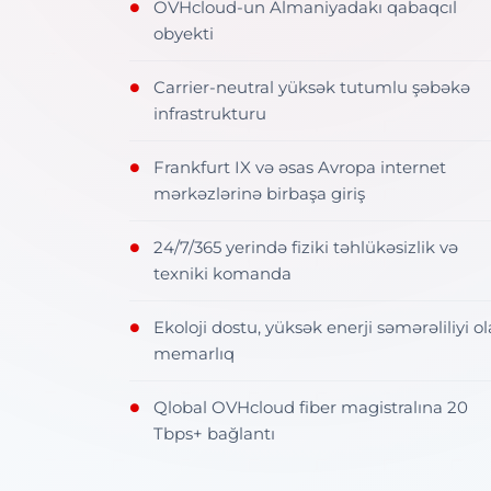
OVHcloud-un Almaniyadakı qabaqcıl
●
obyekti
Carrier-neutral yüksək tutumlu şəbəkə
●
infrastrukturu
Frankfurt IX və əsas Avropa internet
●
mərkəzlərinə birbaşa giriş
24/7/365 yerində fiziki təhlükəsizlik və
●
texniki komanda
Ekoloji dostu, yüksək enerji səmərəliliyi o
●
memarlıq
Qlobal OVHcloud fiber magistralına 20
●
Tbps+ bağlantı