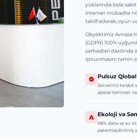
yüklərində belə sabit
internet mübadilə nö
təklif edərək, oyun və
Obyektimiz Avropa m
(GDPR) 100% uyğundu
sərhədləri daxilində ə
qorunmasını təmin ed
Pulsuz Qloba
Serveriniz terabit 
aparat təminatı ilə
Ekoloji və Sə
98% daha az su is
patentləşdirilmiş 