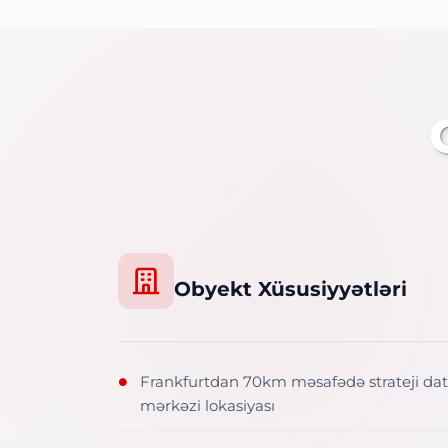
Obyekt Xüsusiyyətləri
Frankfurtdan 70km məsafədə strateji da
●
mərkəzi lokasiyası