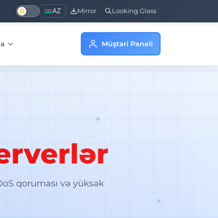
AZ
Mirror
Looking Glass
da
Müştəri Paneli
erverlər
DoS qoruması və yüksək