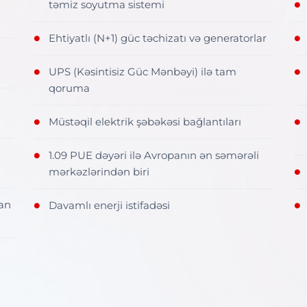
təmiz soyutma sistemi
●
Ehtiyatlı (N+1) güc təchizatı və generatorlar
●
●
UPS (Kəsintisiz Güc Mənbəyi) ilə tam
●
●
qoruma
Müstəqil elektrik şəbəkəsi bağlantıları
●
●
1.09 PUE dəyəri ilə Avropanın ən səmərəli
●
mərkəzlərindən biri
●
lan
Davamlı enerji istifadəsi
●
●