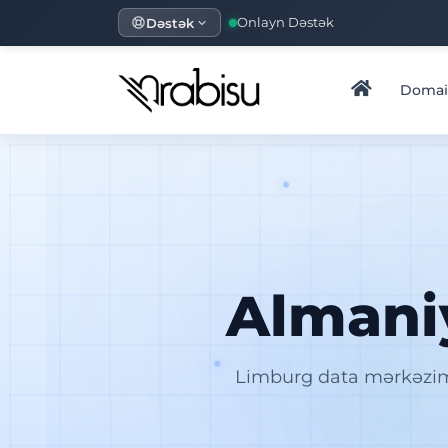
Dəstək
Onlayn Dəstək
Doma
Alman
Limburg data mərkəzim