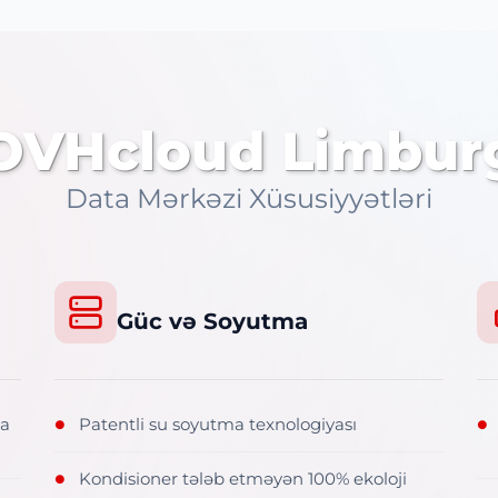
OVHcloud Limbur
Data Mərkəzi Xüsusiyyətləri
Güc və Soyutma
ta
Patentli su soyutma texnologiyası
●
●
Kondisioner tələb etməyən 100% ekoloji
●