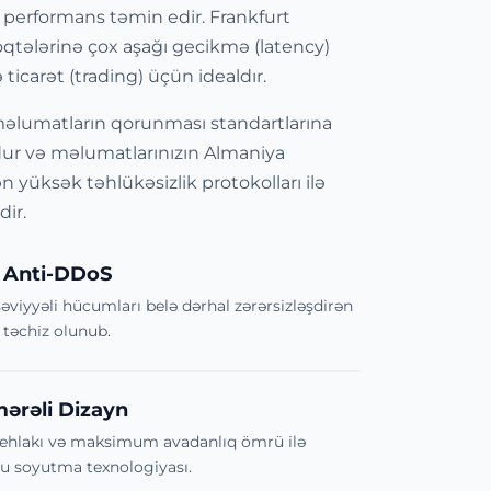
 performans təmin edir. Frankfurt
qtələrinə çox aşağı gecikmə (latency)
 ticarət (trading) üçün idealdır.
əlumatların qorunması standartlarına
r və məlumatlarınızın Almaniya
n yüksək təhlükəsizlik protokolları ilə
ir.
l Anti-DDoS
səviyyəli hücumları belə dərhal zərərsizləşdirən
 təchiz olunub.
mərəli Dizayn
tehlakı və maksimum avadanlıq ömrü ilə
su soyutma texnologiyası.