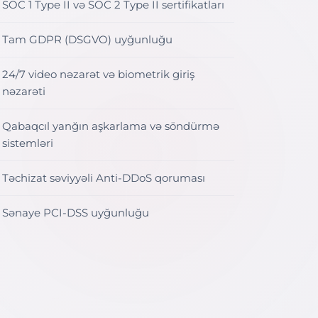
SOC 1 Type II və SOC 2 Type II sertifikatları
Tam GDPR (DSGVO) uyğunluğu
24/7 video nəzarət və biometrik giriş
nəzarəti
Qabaqcıl yanğın aşkarlama və söndürmə
sistemləri
Təchizat səviyyəli Anti-DDoS qoruması
Sənaye PCI-DSS uyğunluğu