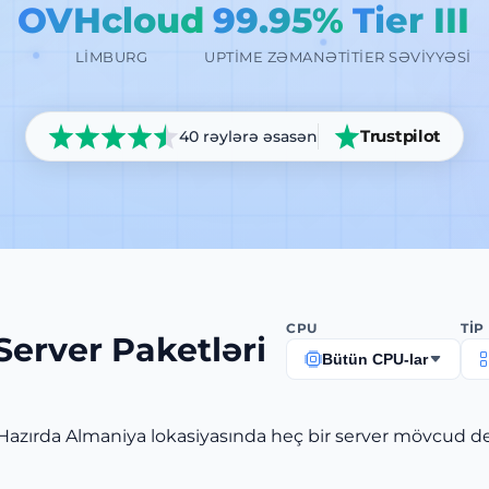
OVHcloud
99.95%
Tier III
LIMBURG
UPTIME ZƏMANƏTI
TIER SƏVIYYƏSI
Trustpilot
40 rəylərə əsasən
CPU
TIP
erver Paketləri
Bütün CPU-lar
Hazırda Almaniya lokasiyasında heç bir server mövcud dey