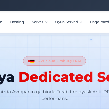
in
Hostinq
Server
Oyun Serveri
Haqqımız
OVHcloud Limburg FRA1
iya
Dedicated S
izdə Avropanın qəlbində Terabit miqyaslı Anti-D
performans.