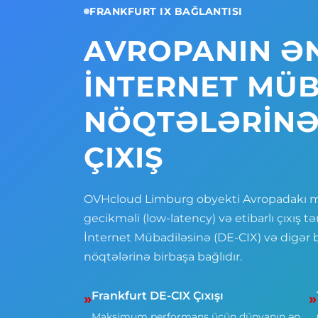
FRANKFURT IX BAĞLANTISI
AVROPANIN ƏN
İNTERNET MÜ
NÖQTƏLƏRINƏ
ÇIXIŞ
OVHcloud Limburg obyekti Avropadakı mily
gecikməli (low-latency) və etibarlı çıxış 
İnternet Mübadiləsinə (DE-CIX) və digər
nöqtələrinə birbaşa bağlıdır.
Frankfurt DE-CIX Çıxışı
»
»
Maksimum performans üçün dünyanın ən