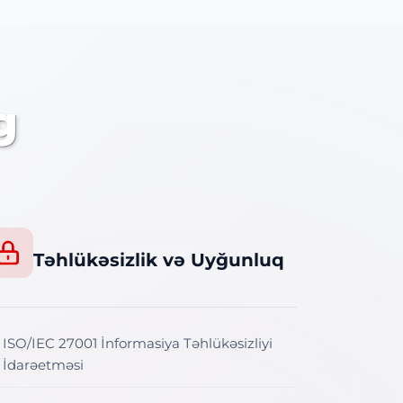
g
Təhlükəsizlik və Uyğunluq
ISO/IEC 27001 İnformasiya Təhlükəsizliyi
İdarəetməsi