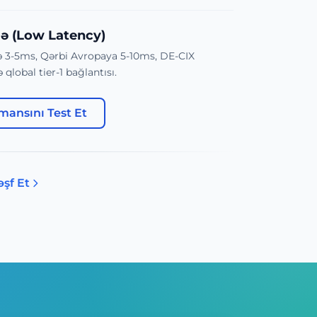
ə (Low Latency)
ə 3-5ms, Qərbi Avropaya 5-10ms, DE-CIX
 qlobal tier-1 bağlantısı.
ansını Test Et
əşf Et