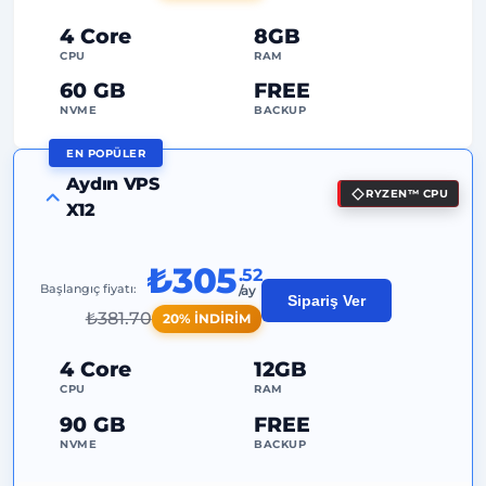
24/7
Uzman Destek
4 Core
8GB
Özel
IP Adresi
CPU
RAM
60 GB
FREE
NVME
BACKUP
EN POPÜLER
FREE Anti-DDoS
Aydın VPS
RYZEN™ CPU
99%
Uptime Garantisi
X12
Adil Kullanım
Trafik
₺305
.52
2
Yedekleme Noktası
Başlangıç fiyatı:
/ay
Sipariş Ver
₺
381.70
20% İNDİRİM
24/7
Uzman Destek
Özel
IP Adresi
4 Core
12GB
CPU
RAM
90 GB
FREE
NVME
BACKUP