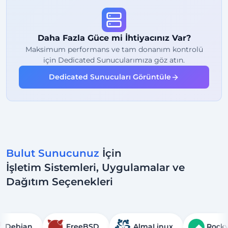
99%
Uptime Garantisi
Adil Kullanım
Trafik
Daha Fazla Güce mi İhtiyacınız Var?
2
Yedekleme Noktası
Maksimum performans ve tam donanım kontrolü
için Dedicated Sunucularımıza göz atın.
24/7
Uzman Destek
Dedicated Sunucuları Görüntüle
Özel
IP Adresi
Bulut Sunucunuz
İçin
İşletim Sistemleri, Uygulamalar ve
Dağıtım Seçenekleri
Debian
FreeBSD
AlmaLinux