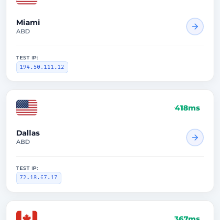
Miami
ABD
TEST IP:
194.50.111.12
418ms
Dallas
ABD
TEST IP:
72.18.67.17
367ms