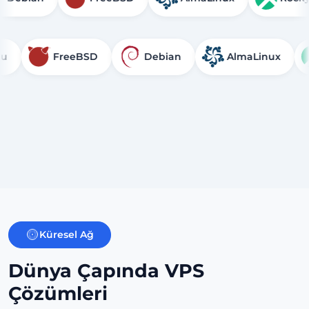
FreeBSD
Debian
AlmaLinux
Ro
Küresel Ağ
Dünya Çapında VPS
Çözümleri