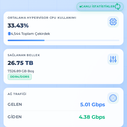
CANLI İSTATİSTİKLER
ORTALAMA HYPERVISOR CPU KULLANIMI
33.43%
4,544 Toplam Çekirdek
SAĞLANAN BELLEK
26.75 TB
7326.89 GB Boş
DDR4/DDR5
AĞ TRAFIĞI
5.01 Gbps
GELEN
4.38 Gbps
GIDEN