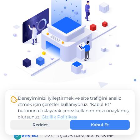
Rabisu VPS Paketleri
Deneyiminizi iyileştirmek ve site trafiğini analiz
etmek için çerezler kullanıyoruz. "Kabul Et"
Rabisu, güçlü AMD RYZEN işlemcilere sahip çeşitli VPS
butonuna tıklayarak çerez kullanımımızı onaylamış
olursunuz.
Gizlilik Politikası
paketleri sunmaktadır. Başlangıç fiyatları aşağıdadır:
Reddet
Kabul Et
VPS x4:
- - 2v CPU, 4GB RAM, 40GB NVME