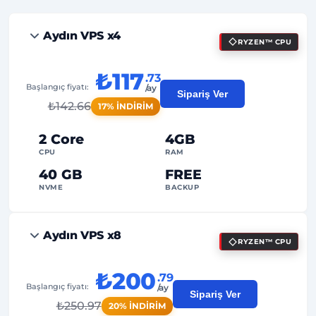
Aydın VPS x4
RYZEN™ CPU
₺117
.73
Başlangıç fiyatı:
/ay
Sipariş Ver
₺
142.66
17% İNDİRİM
2 Core
4GB
CPU
RAM
40 GB
FREE
NVME
BACKUP
FREE Anti-DDoS
Aydın VPS x8
RYZEN™ CPU
99%
Uptime Garantisi
Adil Kullanım
Trafik
₺200
.79
Başlangıç fiyatı:
/ay
Sipariş Ver
2
Yedekleme Noktası
₺
250.97
20% İNDİRİM