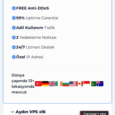
FREE Anti-DDoS
99%
Uptime Garantisi
Adil Kullanım
Trafik
2
Yedekleme Noktası
24/7
Uzman Destek
Özel
IP Adresi
Dünya
çapında 13+
lokasyonda
mevcut
Aydın VPS x16
RYZEN™ CPU