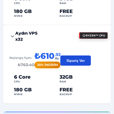
CPU
RAM
180 GB
FREE
NVME
BACKUP
FREE Anti-DDoS
Aydın VPS
RYZEN™ CPU
99%
Uptime Garantisi
x32
Adil Kullanım
Trafik
₺610
.92
2
Yedekleme Noktası
Başlangıç fiyatı:
/ay
Sipariş Ver
₺
763.40
20% İNDİRİM
24/7
Uzman Destek
Özel
IP Adresi
6 Core
32GB
CPU
RAM
180 GB
FREE
NVME
BACKUP
FREE Anti-DDoS