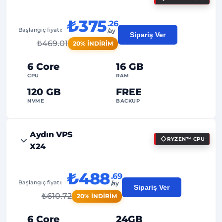
₺375
.26
Başlangıç fiyatı:
/ay
Sipariş Ver
₺
469.01
20% İNDİRİM
6 Core
16 GB
CPU
RAM
120 GB
FREE
NVME
BACKUP
FREE Anti-DDoS
Aydın VPS
RYZEN™ CPU
99%
Uptime Garantisi
X24
Adil Kullanım
Trafik
₺488
.69
2
Yedekleme Noktası
Başlangıç fiyatı:
/ay
Sipariş Ver
₺
610.72
20% İNDİRİM
24/7
Uzman Destek
Özel
IP Adresi
6 Core
24GB