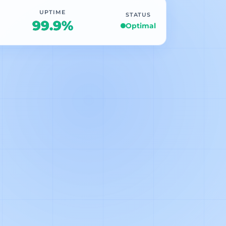
UPTIME
STATUS
99.9%
Optimal