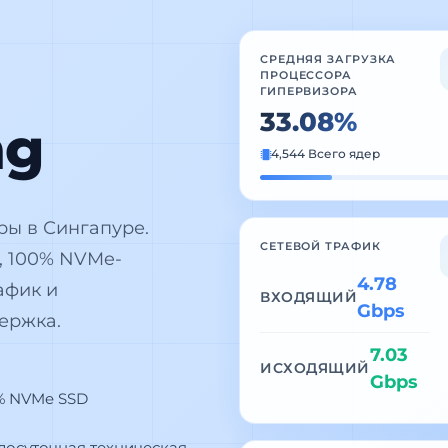
СРЕДНЯЯ ЗАГРУЗКА
ПРОЦЕССОРА
ГИПЕРВИЗОРА
33.21%
ng
4,544 Всего ядер
ы в Сингапуре.
СЕТЕВОЙ ТРАФИК
, 100% NVMe-
4.59
афик и
ВХОДЯЩИЙ
Gbps
ержка.
6.99
ИСХОДЯЩИЙ
Gbps
% NVMe SSD
лосуточная техническая