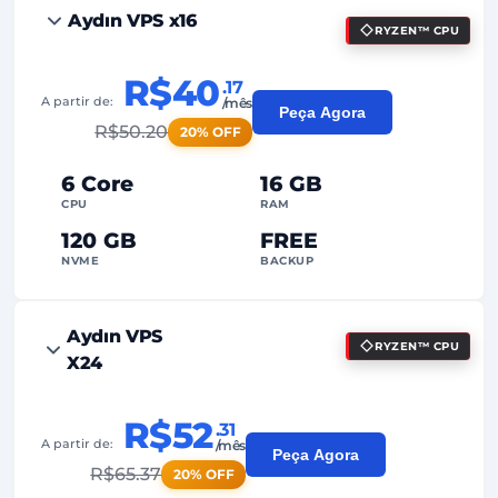
Aydın VPS x16
RYZEN™ CPU
R$40
.17
A partir de:
/mês
Peça Agora
R$
50.20
20% OFF
6 Core
16 GB
CPU
RAM
120 GB
FREE
NVME
BACKUP
FREE Anti-DDoS
Aydın VPS
RYZEN™ CPU
99%
Garantia de Uptime
X24
Uso Justo
Tráfego
R$52
.31
2
Pontos de Backup
A partir de:
/mês
Peça Agora
R$
65.37
20% OFF
24/7
Suporte Especializado