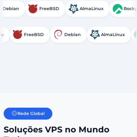
Debian
FreeBSD
AlmaLinux
FreeBSD
Debian
AlmaLinux
Ro
Rede Global
Soluções VPS no Mundo