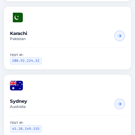
1616ms
Karachi
Pakistan
TEST IP:
208.92.224.32
2852ms
Sydney
Australia
TEST IP:
45.38.149.155