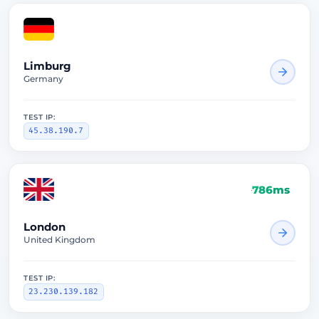
Limburg
Germany
TEST IP:
45.38.190.7
786ms
London
United Kingdom
TEST IP:
23.230.139.182