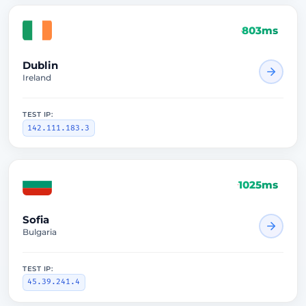
803ms
Dublin
Ireland
TEST IP:
142.111.183.3
1025ms
Sofia
Bulgaria
TEST IP:
45.39.241.4