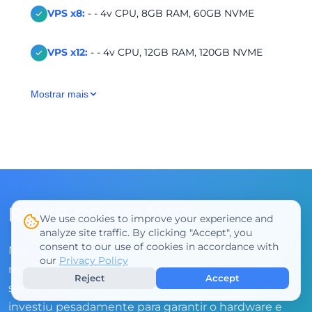
VPS x8:
- - 4v CPU, 8GB RAM, 60GB NVME
VPS x12:
- - 4v CPU, 12GB RAM, 120GB NVME
Mostrar mais
REDE CONFIÁVEL
We use cookies to improve your experience and
analyze site traffic. By clicking "Accept", you
consent to our use of cookies in accordance with
Nós realmente acreditamos que ter um núcleo de
our
Privacy Policy
rede estável é um dos pilares para oferecermos um
Reject
Accept
serviço fantástico aos nossos clientes. A Rabisu
investiu pesadamente para garantir o hardware e