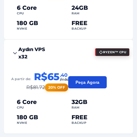
Dedicado
Endereço IP
6 Core
24GB
CPU
RAM
180 GB
FREE
NVME
BACKUP
FREE Anti-DDoS
Aydın VPS
RYZEN™ CPU
99%
Garantia de Uptime
x32
Uso Justo
Tráfego
R$65
.40
2
Pontos de Backup
A partir de:
/mês
Peça Agora
R$
81.72
20% OFF
24/7
Suporte Especializado
Dedicado
Endereço IP
6 Core
32GB
CPU
RAM
180 GB
FREE
NVME
BACKUP
FREE Anti-DDoS