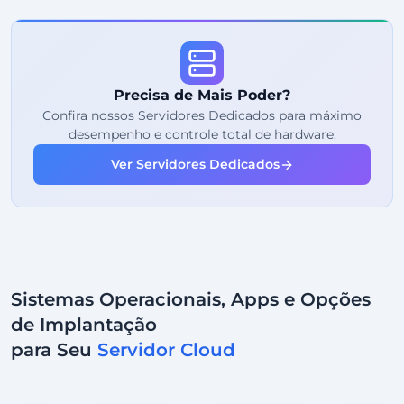
99%
Garantia de Uptime
Uso Justo
Tráfego
Precisa de Mais Poder?
2
Pontos de Backup
Confira nossos Servidores Dedicados para máximo
desempenho e controle total de hardware.
24/7
Suporte Especializado
Ver Servidores Dedicados
Dedicado
Endereço IP
Sistemas Operacionais, Apps e Opções
de Implantação
para Seu
Servidor Cloud