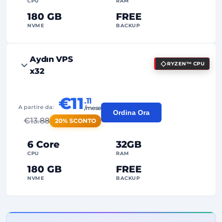
CPU
RAM
180 GB
FREE
NVME
BACKUP
FREE Anti-DDoS
Aydın VPS
RYZEN™ CPU
99%
Garanzia Uptime
x32
Uso Equo
Traffico
€11
.11
2
Punti di Backup
A partire da:
/mese
Ordina Ora
€
13.88
20% SCONTO
24/7
Supporto Esperto
Dedicato
Indirizzo IP
6 Core
32GB
CPU
RAM
180 GB
FREE
NVME
BACKUP
FREE Anti-DDoS
99%
Garanzia Uptime