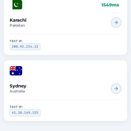
1549ms
Karachi
Pakistan
TEST IP:
208.92.224.32
1642ms
Sydney
Australia
TEST IP:
45.38.149.155