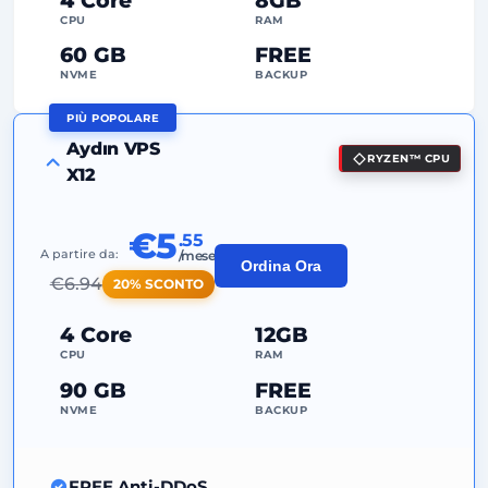
Dedicato
Indirizzo IP
CPU
RAM
60 GB
FREE
NVME
BACKUP
PIÙ POPOLARE
FREE Anti-DDoS
Aydın VPS
RYZEN™ CPU
99%
Garanzia Uptime
X12
Uso Equo
Traffico
€5
.55
2
Punti di Backup
A partire da:
/mese
Ordina Ora
€
6.94
20% SCONTO
24/7
Supporto Esperto
Dedicato
Indirizzo IP
4 Core
12GB
CPU
RAM
90 GB
FREE
NVME
BACKUP
FREE Anti-DDoS