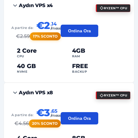
Aydın VPS x4
RYZEN™ CPU
€2
.14
A partire da:
/mese
Ordina Ora
€
2.59
17% SCONTO
2 Core
4GB
CPU
RAM
40 GB
FREE
NVME
BACKUP
FREE Anti-DDoS
Aydın VPS x8
RYZEN™ CPU
99%
Garanzia Uptime
Uso Equo
Traffico
€3
.65
A partire da:
/mese
Ordina Ora
2
Punti di Backup
€
4.56
20% SCONTO
24/7
Supporto Esperto
4 Core
8GB