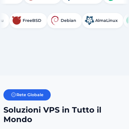
FreeBSD
Debian
AlmaLinux
Roc
Rete Globale
Soluzioni VPS in Tutto il
Mondo