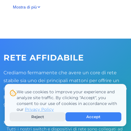
Mostra di più
RETE AFFIDABILE
Crediamo fermamente che avere un core di rete
stabile sia uno dei principali mattoni per offrire un
servizio fantastico ai nostri clienti. Rabisu ha investito
We use cookies to improve your experience and
pesantemente per garantire l'hardware e il software
analyze site traffic. By clicking "Accept", you
consent to our use of cookies in accordance with
giusti per facilitare questo.
our
Privacy Policy
Reject
Accept
Capacità switch 80Gbit+
»
Tutti i nostri switch e dispositivi di rete sono collegati ad