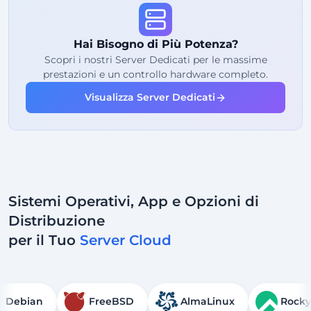
Uso Equo
Traffico
Hai Bisogno di Più Potenza?
2
Punti di Backup
Scopri i nostri Server Dedicati per le massime
prestazioni e un controllo hardware completo.
24/7
Supporto Esperto
Visualizza Server Dedicati
Dedicato
Indirizzo IP
Sistemi Operativi, App e Opzioni di
Distribuzione
per il Tuo
Server Cloud
Debian
FreeBSD
AlmaLinux