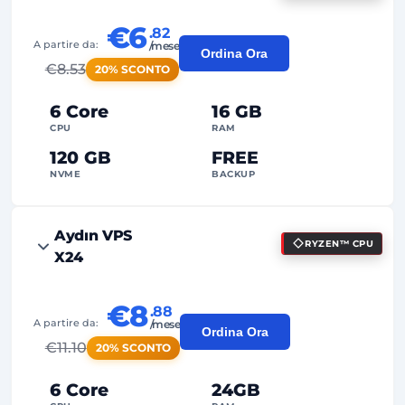
€6
.82
A partire da:
/mese
Ordina Ora
€
8.53
20% SCONTO
6 Core
16 GB
CPU
RAM
120 GB
FREE
NVME
BACKUP
FREE Anti-DDoS
Aydın VPS
RYZEN™ CPU
99%
Garanzia Uptime
X24
Uso Equo
Traffico
€8
.88
2
Punti di Backup
A partire da:
/mese
Ordina Ora
€
11.10
20% SCONTO
24/7
Supporto Esperto
Dedicato
Indirizzo IP
6 Core
24GB