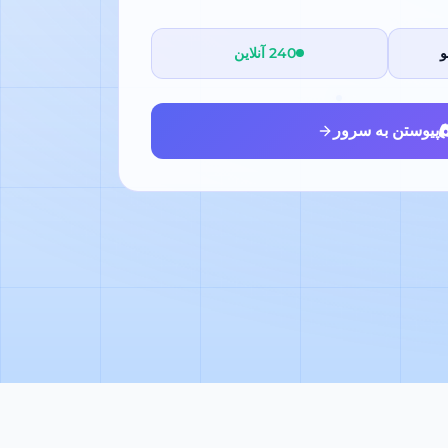
240 آنلاین
پیوستن به سرور