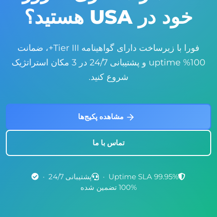
خود در USA هستید؟
فورا با زیرساخت دارای گواهینامه Tier III+، ضمانت
100% uptime و پشتیبانی 24/7 در 3 مکان استراتژیک
شروع کنید.
مشاهده پکیج‌ها
تماس با ما
99.95% Uptime SLA
•
پشتیبانی 24/7
•
100% تضمین شده