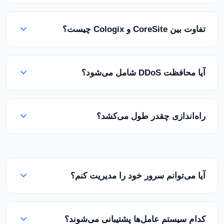
بر اساس مخاطبان هدف خود انتخاب کنید: Los Angeles
برای ترافیک Asia-Pacific، و Miami برای Latin
تفاوت بین CoreSite و Cologix چیست؟
America و Europe. Dallas اتصال متعادلی را در مرکز
USA ارائه می‌دهد. برای سرورهای بازی، Dallas توصیه
هر دو اپراتورهای مرکز داده سازمانی با گواهینامه Tier III+
می‌شود؛ برای محتوای بین‌المللی، Los Angeles ایده‌آل
هستند. CoreSite (LA2 و MI1) به دلیل تراکم شبکه شناخته
است.
آیا محافظت DDoS شامل می‌شود؟
شده است، در حالی که Cologix (DAL2) با موقعیت
استراتژیک خود در ساختمان Infomart برجسته است. ما
بله، محافظت Layer 3-7 DDoS به عنوان استاندارد در
استانداردهای کیفیت یکسانی را در تمام مکان‌های خود
تمام مکان‌های US ما گنجانده شده است. سرور شما
تضمین می‌کنیم.
راه‌اندازی چقدر طول می‌کشد؟
همیشه با تشخیص و فیلتر فوری در سطح شبکه محافظت
می‌شود.
سرور شما ظرف 2-24 ساعت پس از تایید پرداخت فعال
می‌شود. زمان راه‌اندازی برای سرورهای موجود در انبار
معمولا 2-4 ساعت است. درخواست‌های سخت‌افزار
آیا می‌توانم سرور خود را مدیریت کنم؟
سفارشی ممکن است به 24-48 ساعت نیاز داشته باشند.
بله، با دسترسی کامل root/administrator، می‌توانید هر
سیستم عاملی را نصب کنید، نرم‌افزار اجرا کنید و سرور خود
کدام سیستم عامل‌ها پشتیبانی می‌شوند؟