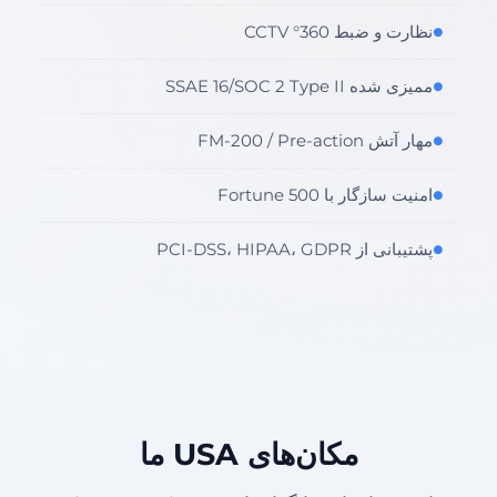
نظارت و ضبط 360° CCTV
●
ممیزی شده SSAE 16/SOC 2 Type II
●
مهار آتش FM-200 / Pre-action
●
امنیت سازگار با Fortune 500
●
پشتیبانی از PCI-DSS، HIPAA، GDPR
●
مکان‌های USA ما