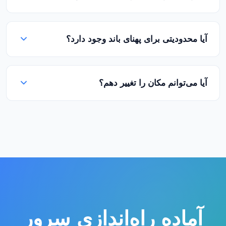
را کاملا مدیریت کنید. مدیریت از راه دور از طریق
IPMI/KVM نیز در دسترس است.
توزیع‌های Linux (Ubuntu، Debian، CentOS، Rocky
Linux، AlmaLinux) و نسخه‌های Windows Server
آیا محدودیتی برای پهنای باند وجود دارد؟
پشتیبانی می‌شوند. نصب‌های سفارشی ISO نیز می‌توانند از
طریق IPMI انجام شوند.
همه پکیج‌های ما با پهنای باند unmetered ارائه می‌شوند.
سرعت پورت شما تضمین شده است و هیچ محدودیتی در
آیا می‌توانم مکان را تغییر دهم؟
سیاست استفاده منصفانه ما وجود ندارد. هیچ هزینه اضافی
بر اساس نوع یا جهت ترافیک وجود ندارد.
بله، سرویس انتقال بین مکان‌های Los Angeles، Miami و
Dallas ما در دسترس است. برای درخواست تغییر مرکز
داده با تیم پشتیبانی ما تماس بگیرید. لطفا توجه داشته
باشید که آدرس IP شما تغییر خواهد کرد.
آماده راه‌اندازی سرور