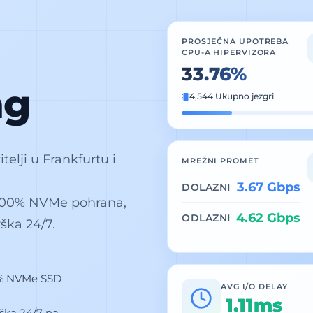
PROSJEČNA UPOTREBA
CPU-A HIPERVIZORA
33.46%
ng
4,544 Ukupno jezgri
telji u Frankfurtu i
MREŽNI PROMET
3.67 Gbps
DOLAZNI
 100% NVMe pohrana,
4.61 Gbps
ODLAZNI
ška 24/7.
% NVMe SSD
AVG I/O DELAY
1.11ms
ška 24/7 na