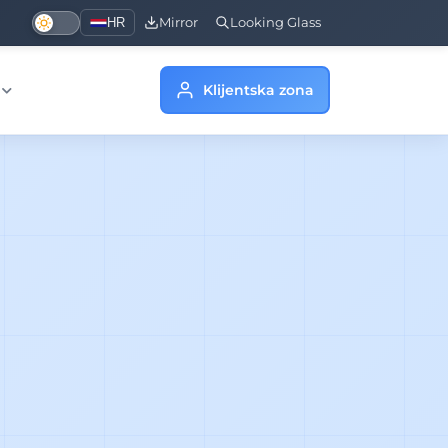
HR
Mirror
Looking Glass
Klijentska zona