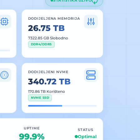
STATISTIKA UŽIVO
DODIJELJENA MEMORIJA
26.75 TB
7323.47 GB Slobodno
DDR4/DDR5
DODIJELJENI NVME
340.71 TB
170.87 TB Korišteno
NVME SSD
UPTIME
STATUS
99.9%
Optimal