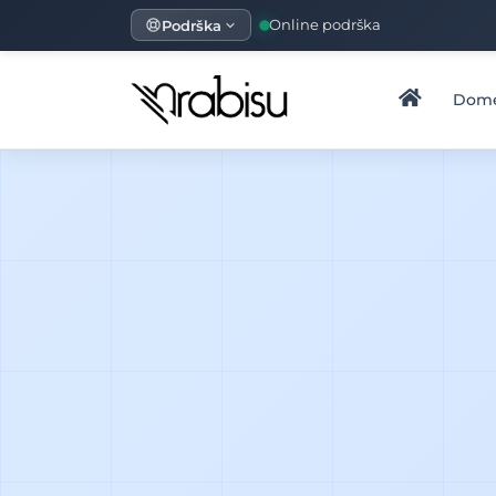
Podrška
Online podrška
Dom