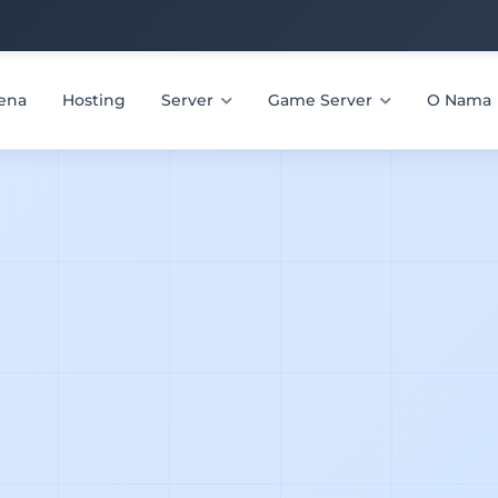
ena
Hosting
Server
Game Server
O Nama