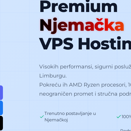
Premium
Njemačka
VPS Hosti
Visokih performansi, sigurni posluži
Limburgu.
Pokreću ih AMD Ryzen procesori,
neograničen promet i stručna podr
Trenutno postavljanje u
100
Njemačkoj
Podr