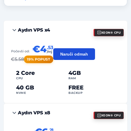
Aydın VPS x4
XEON® CPU
€4
.53
Počevši od:
/mj
Naruči odmah
€
5.58
19% POPUST
2 Core
4GB
CPU
RAM
40 GB
FREE
NVME
BACKUP
FREE Anti-DDoS
Aydın VPS x8
XEON® CPU
99%
Jamstvo dostupnosti
Poštena upotreba (Fair Usage)
Promet
.21