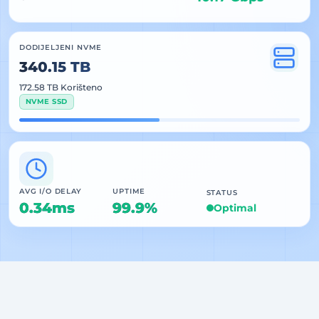
DODIJELJENI NVME
340.15 TB
172.58 TB Korišteno
NVME SSD
AVG I/O DELAY
UPTIME
STATUS
0.34ms
99.9%
Optimal