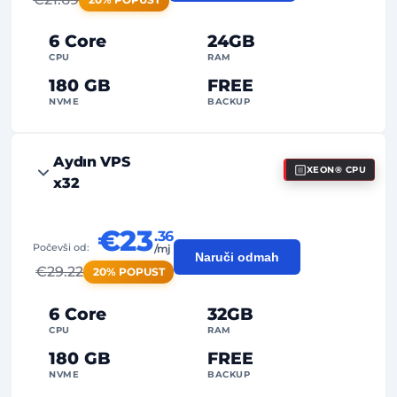
24/7
Stručna podrška
Namjenska
IP adresa
6 Core
24GB
CPU
RAM
180 GB
FREE
NVME
BACKUP
FREE Anti-DDoS
Aydın VPS
XEON® CPU
99%
Jamstvo dostupnosti
x32
Poštena upotreba (Fair Usage)
Promet
€23
.36
2
Točke za sigurnosno kopiranje
Počevši od:
/mj
Naruči odmah
€
29.22
20% POPUST
24/7
Stručna podrška
Namjenska
IP adresa
6 Core
32GB
CPU
RAM
180 GB
FREE
NVME
BACKUP