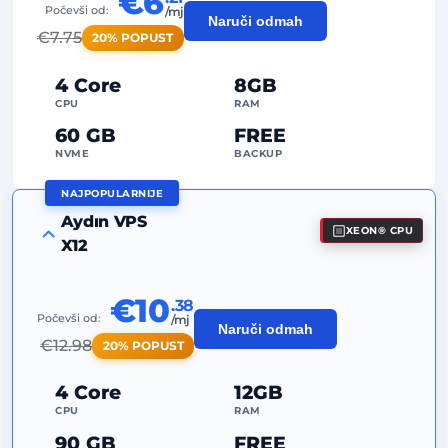
€6
Počevši od:
/mj
Naruči odmah
2
Točke za sigurnosno kopiranje
€
7.75
20% POPUST
24/7
Stručna podrška
4 Core
8GB
Namjenska
IP adresa
CPU
RAM
60 GB
FREE
NVME
BACKUP
NAJPOPULARNIJE
FREE Anti-DDoS
Aydın VPS
XEON® CPU
99%
Jamstvo dostupnosti
X12
Poštena upotreba (Fair Usage)
Promet
€10
.38
2
Točke za sigurnosno kopiranje
Počevši od:
/mj
Naruči odmah
€
12.98
20% POPUST
24/7
Stručna podrška
Namjenska
IP adresa
4 Core
12GB
CPU
RAM
90 GB
FREE