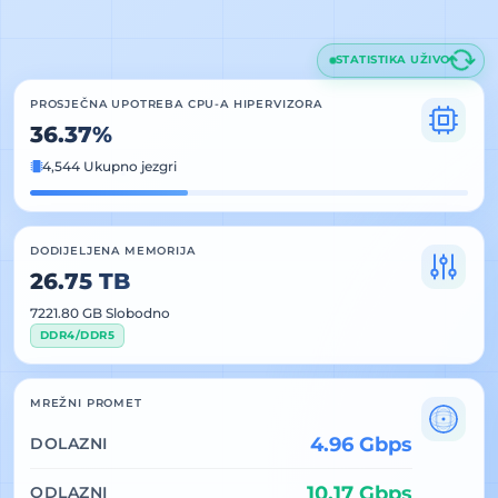
STATISTIKA UŽIVO
PROSJEČNA UPOTREBA CPU-A HIPERVIZORA
36.37%
4,544 Ukupno jezgri
DODIJELJENA MEMORIJA
26.75 TB
7221.80 GB Slobodno
DDR4/DDR5
MREŽNI PROMET
4.96 Gbps
DOLAZNI
10.17 Gbps
ODLAZNI