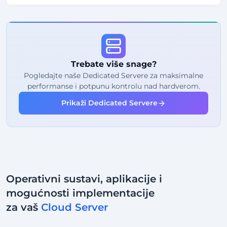
FREE Anti-DDoS
99%
Jamstvo dostupnosti
Poštena upotreba (Fair Usage)
Promet
Trebate više snage?
2
Točke za sigurnosno kopiranje
Pogledajte naše Dedicated Servere za maksimalne
performanse i potpunu kontrolu nad hardverom.
24/7
Stručna podrška
Prikaži Dedicated Servere
Namjenska
IP adresa
Operativni sustavi, aplikacije i
mogućnosti implementacije
za vaš
Cloud Server