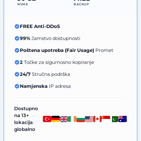
NVME
BACKUP
FREE Anti-DDoS
99%
Jamstvo dostupnosti
Poštena upotreba (Fair Usage)
Promet
2
Točke za sigurnosno kopiranje
24/7
Stručna podrška
Namjenska
IP adresa
Dostupno
na 13+
lokacija
globalno