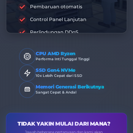
RABISU
Pembaruan otomatis
Control Panel Lanjutan
INFRASTRUKTUR PREMIUM
Perlindungan DDoS
CPU AMD Ryzen
Performa Inti Tunggal Tinggi
SSD Gen4 NVMe
10x Lebih Cepat dari SSD
Memori Generasi Berikutnya
Sangat Cepat & Andal
TIDAK YAKIN MULAI DARI MANA?
Jawab beberapa pertanyaan dan kami akan