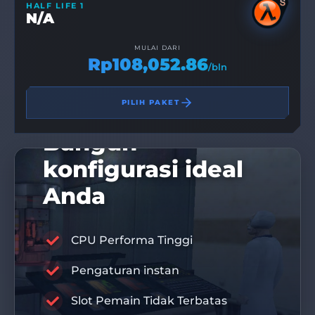
HALF LIFE 1
N/A
MULAI DARI
Rp108,052.86
/bln
PILIH PAKET
Bangun
konfigurasi ideal
Anda
CPU Performa Tinggi
KODE DISKON 10%
Pengaturan instan
DIS10
Slot Pemain Tidak Terbatas