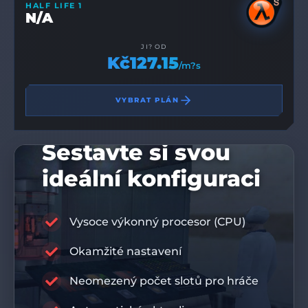
HALF LIFE 1
N/A
JI? OD
Kč127.15
/m?s
VYBRAT PLÁN
Sestavte si svou
ideální konfiguraci
Vysoce výkonný procesor (CPU)
Okamžité nastavení
10% SLEVOVÝ KÓD
DIS10
Neomezený počet slotů pro hráče