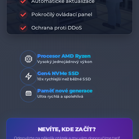
Automatické aktualizace
RABISU
Pokročilý ovládací panel
PRÉMIOVÁ INFRASTRUKTURA
Ochrana proti DDoS
Procesor AMD Ryzen
Vysoký jednojádrový výkon
Gen4 NVMe SSD
10x rychlejší než běžné SSD
Paměť nové generace
Ultra rychlá a spolehlivá
NEVÍTE, KDE ZAČÍT?
Odpovězte na několik otázek a my vám doporučíme tarif