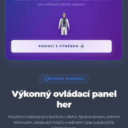
pro velikost vašeho zápasu!
POMOCI S VÝBĚREM
SPRÁVA SERVERU
Výkonný ovládací panel
her
Intuitivní nástroje pro kontrolu všeho. Správa serveru jedním
kliknutím, sledování hráčů v reálném čase a pokročilá
optimalizace.