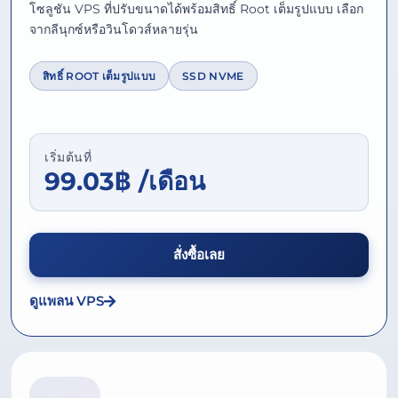
โซลูชัน VPS ที่ปรับขนาดได้พร้อมสิทธิ์ Root เต็มรูปแบบ เลือก
จากลีนุกซ์หรือวินโดวส์หลายรุ่น
สิทธิ์ ROOT เต็มรูปแบบ
SSD NVME
เริ่มต้นที่
99.03฿ /เดือน
สั่งซื้อเลย
ดูแพลน VPS