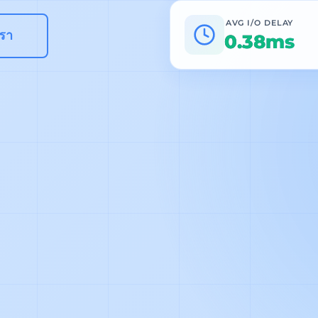
AVG I/O DELAY
เรา
0.38ms