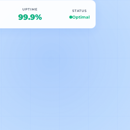
UPTIME
STATUS
99.9%
Optimal