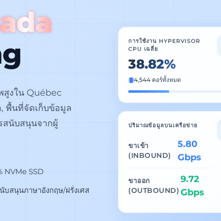
ada
ng
การใช้งาน HYPERVISOR
CPU เฉลี่ย
38.82%
4,544 คอร์ทั้งหมด
าพสูงใน Québec
ื้นที่จัดเก็บข้อมูล
นับสนุนจากผู้
ปริมาณข้อมูลบนเครือข่าย
5.80
ขาเข้า
(INBOUND)
Gbps
% NVMe SSD
9.72
ขาออก
นับสนุนภาษาอังกฤษ/ฝรั่งเศส
(OUTBOUND)
Gbps