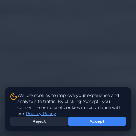
We use cookies to improve your experience and
analyze site traffic. By clicking "Accept", you
consent to our use of cookies in accordance with
our
Privacy Policy
Reject
Accept