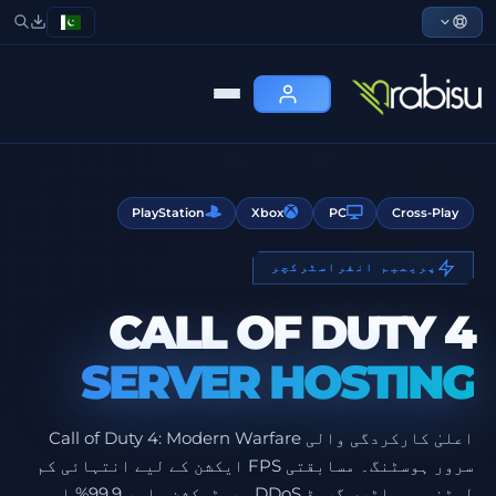
PlayStation
Xbox
PC
Cross-Play
پریمیم انفراسٹرکچر
CALL OF DUTY 4
SERVER HOSTING
اعلیٰ کارکردگی والی Call of Duty 4: Modern Warfare
سرور ہوسٹنگ۔ مسابقتی FPS ایکشن کے لیے انتہائی کم
لیٹنسی، ملٹری گریڈ DDoS پروٹیکشن، اور 99.9% اپ