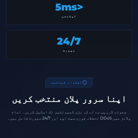
<5ms
لیٹنسی
24/7
سپورٹ
لچکدار قیمتیں
اپنا سرور پلان منتخب کریں
چھوٹے گروپس سے لے کر بڑی کمیونٹیز تک اسکیل کریں۔ تمام
پلانز میں DDoS تحفظ، فوری سیٹ اپ، اور 24/7 سپورٹ شامل ہیں۔