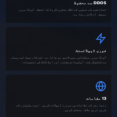
DDOS سے محفوظ
تمام قسم کے حملوں کے خلاف ملٹری گریڈ کا تحفظ۔ آپ کا سرور
ہمیشہ آن لائن رہتا ہے۔
فوری ڈیپلائمنٹ
آپ کا سرور سیکنڈوں میں لائیو ہو جاتا ہے۔ خودکار سیٹ اپ، پہلے
سے کنفیگر شدہ آپٹیمائزیشنز، اور ایک کلک کی تنصیبات۔
13 مقامات
دنیا بھر کے مقامات پر سرورز ڈیپلائے کریں۔ اپنے پلیئرز کے
قریب ترین علاقہ منتخب کریں۔