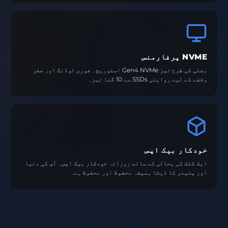
NVME پرفارمنس
بجلی کی طرح تیز Gen4 NVMe اسٹوریج۔ فوری لوڈنگ اور صفر
وقفے کے لیے روایتی SSDs سے 10 گنا تیز۔
خودکار بیک اپس
ایک کلک کی بحالی کے ساتھ روزانہ خودکار بیک اپس۔ آپ کی دنیا
اور پلیئر کا ڈیٹا ہمیشہ محفوظ اور محفوظ ہے۔