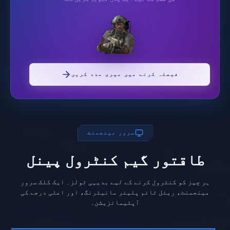
فیصلہ کرنے میں میری مدد کریں
سرور مینجمنٹ
طاقتور گیم کنٹرول پینل
ہر چیز کو کنٹرول کرنے کے لیے بدیہی ٹولز۔ ایک کلک سرور
مینجمنٹ، ریئل ٹائم پلیئر مانیٹرنگ، اور اعلی درجے کی
آپٹیمائزیشن۔