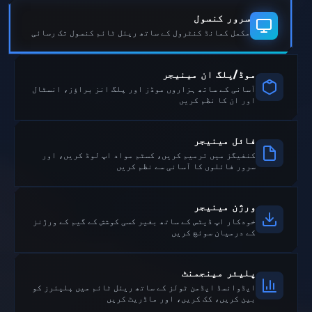
سرور کنسول
مکمل کمانڈ کنٹرول کے ساتھ ریئل ٹائم کنسول تک رسائی
موڈ/پلگ ان مینیجر
آسانی کے ساتھ ہزاروں موڈز اور پلگ انز براؤز، انسٹال
اور ان کا نظم کریں
فائل مینیجر
کنفیگز میں ترمیم کریں، کسٹم مواد اپ لوڈ کریں، اور
سرور فائلوں کا آسانی سے نظم کریں
ورژن مینیجر
خودکار اپ ڈیٹس کے ساتھ بغیر کسی کوشش کے گیم کے ورژنز
کے درمیان سوئچ کریں
پلیئر مینجمنٹ
ایڈوانسڈ ایڈمن ٹولز کے ساتھ ریئل ٹائم میں پلیئرز کو
بین کریں، کک کریں، اور ماڈریٹ کریں