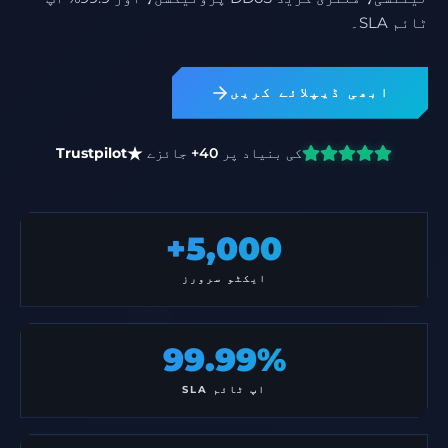
ٹائم SLA۔
ابھی ڈیپلائے کریں
کی بنیاد پر
40+
جائزے
Trustpilot
5,000+
ایکٹو سرورز
99.99%
اپ ٹائم SLA