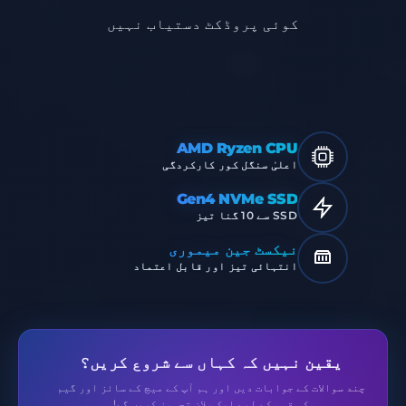
کوئی پروڈکٹ دستیاب نہیں
AMD Ryzen CPU
اعلیٰ سنگل کور کارکردگی
Gen4 NVMe SSD
SSD سے 10 گنا تیز
نیکسٹ جین میموری
انتہائی تیز اور قابل اعتماد
یقین نہیں کہ کہاں سے شروع کریں؟
چند سوالات کے جوابات دیں اور ہم آپ کے میچ کے سائز اور گیم
کی قسم کے لیے ایک پلان تجویز کریں گے!