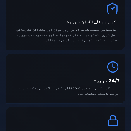
مکمل موڈ/پلگ ان سپورٹ
ایک کلک کی تنصیب کے ساتھ ہزاروں موڈز اور پلگ انز تک رسائی
حاصل کریں۔ کسٹم مواد، نئی خصوصیات، اور لامحدود حسب ضرورت
اختیارات کے ساتھ اپنے سرور کو بہتر بنائیں۔
24/7 سپورٹ
ماہر گیمنگ سپورٹ ٹیم Discord، ٹکٹ، یا لائیو چیٹ کے ذریعے
چوبیس گھنٹے دستیاب ہے۔