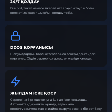
24/7 ҚОЛДАУ
Discord, тикет немесе тікелей чат арқылы тәулік бойы
қолжетімді сарапшы ойын қолдау тобы.
DDOS ҚОРҒАНЫСЫ
Шабуылдардың барлық түрлерінен әскери деңгейдегі
қорғаныс. Сіздің серверіңіз әрқашан желіде қалады.
ЖЫЛДАМ ІСКЕ ҚОСУ
Серверіңіз бірнеше секунд ішінде іске қосылады.
Автоматтандырылған орнату, алдын ала
конфигурацияланған оңтайландырулар және бір рет басу