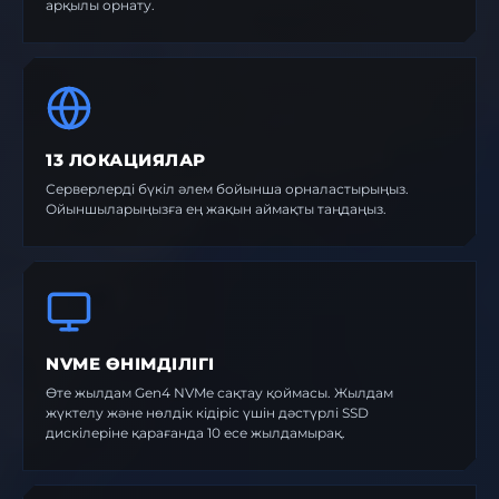
арқылы орнату.
13 ЛОКАЦИЯЛАР
Серверлерді бүкіл әлем бойынша орналастырыңыз.
Ойыншыларыңызға ең жақын аймақты таңдаңыз.
NVME ӨНІМДІЛІГІ
Өте жылдам Gen4 NVMe сақтау қоймасы. Жылдам
жүктелу және нөлдік кідіріс үшін дәстүрлі SSD
дискілеріне қарағанда 10 есе жылдамырақ.