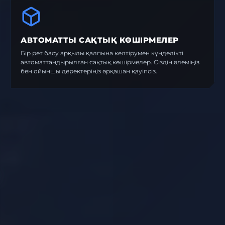
АВТОМАТТЫ САҚТЫҚ КӨШІРМЕЛЕР
Бір рет басу арқылы қалпына келтірумен күнделікті
автоматтандырылған сақтық көшірмелер. Сіздің әлеміңіз
бен ойыншы деректеріңіз әрқашан қауіпсіз.