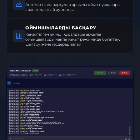
Автоматты жаңартулар арқылы ойын нұсқалары
арасында оңай ауысыңыз
ОЙЫНШЫЛАРДЫ БАСҚАРУ
Кеңейтілген әкімші құралдары арқылы
ойыншыларды нақты уақыт режимінде бұғаттау,
шығару және модерациялау