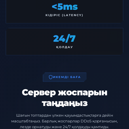
<5ms
КІДІРІС (LATENCY)
24/7
ҚОЛДАУ
ИКЕМДІ БАҒА
Сервер жоспарын
таңдаңыз
Шағын топтардан үлкен қауымдастықтарға дейін
масштабтаңыз. Барлық жоспарлар DDoS қорғанысын,
лезде орнатуды және 24/7 қолдауды қамтиды.