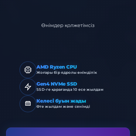
Өнімдер қолжетімсіз
AMD Ryzen CPU
Жоғары бір ядролы өнімділік
Gen4 NVMe SSD
SSD-ге қарағанда 10 есе жылдам
Келесі буын жады
Өте жылдам және сенімді