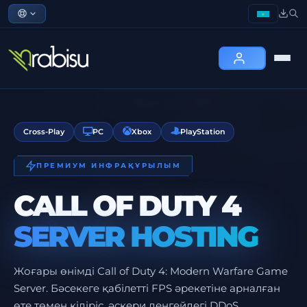
Cross-Play
PC
Xbox
PlayStation
ПРЕМИУМ ИНФРАҚҰРЫЛЫМ
CALL OF DUTY 4
SERVER HOSTING
Жоғары өнімді Call of Duty 4: Modern Warfare Game
Server. Бәсекеге қабілетті FPS әрекетіне арналған
өте төмен кідіріс, әскери деңгейдегі DDoS