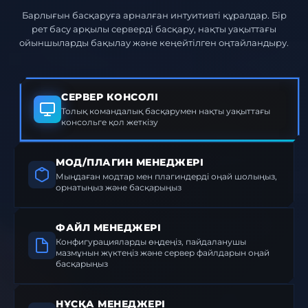
Барлығын басқаруға арналған интуитивті құралдар. Бір
рет басу арқылы серверді басқару, нақты уақыттағы
ойыншыларды бақылау және кеңейтілген оңтайландыру.
СЕРВЕР КОНСОЛІ
Толық командалық басқарумен нақты уақыттағы
консольге қол жеткізу
МОД/ПЛАГИН МЕНЕДЖЕРІ
Мыңдаған модтар мен плагиндерді оңай шолыңыз,
орнатыңыз және басқарыңыз
ФАЙЛ МЕНЕДЖЕРІ
Конфигурацияларды өңдеңіз, пайдаланушы
мазмұнын жүктеңіз және сервер файлдарын оңай
басқарыңыз
НҰСҚА МЕНЕДЖЕРІ