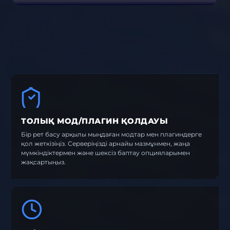
ТОЛЫҚ МОД/ПЛАГИН ҚОЛДАУЫ
Бір рет басу арқылы мыңдаған модтар мен плагиндерге
қол жеткізіңіз. Серверіңізді арнайы мазмұнмен, жаңа
мүмкіндіктермен және шексіз баптау опцияларымен
жақсартыңыз.