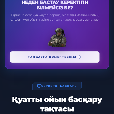
НЕДЕН БАСТАУ КЕРЕКТІГІН
БІЛМЕЙСІЗ БЕ?
Бірнеше сұраққа жауап беріңіз, біз сіздің матчыңыздың
өлшемі мен ойын түріне арналған жоспарды ұсынамыз!
ТАҢДАУҒА КӨМЕКТЕСІҢІЗ
СЕРВЕРДІ БАСҚАРУ
Қуатты ойын басқару
тақтасы