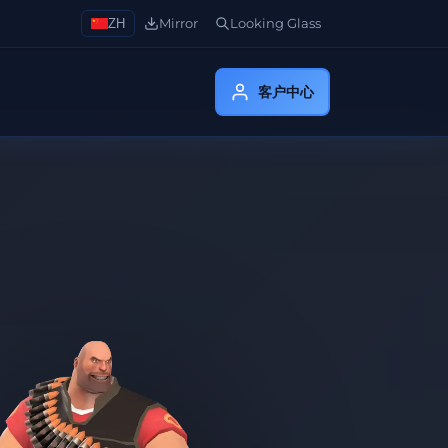
ZH
Mirror
Looking Glass
客户中心