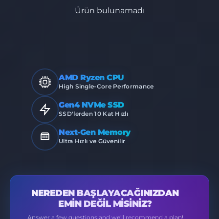
Ürün bulunamadı
AMD Ryzen CPU
High Single-Core Performance
Gen4 NVMe SSD
SSD'lerden 10 Kat Hızlı
Next-Gen Memory
Ultra Hızlı ve Güvenilir
NEREDEN BAŞLAYACAĞINIZDAN
EMIN DEĞIL MISINIZ?
Answer a few questions and we'll recommend a plan!