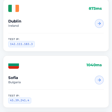
873ms
Dublin
Ireland
TEST IP:
142.111.183.3
1040ms
Sofia
Bulgaria
TEST IP:
45.39.241.4