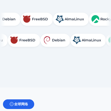
Debian
FreeBSD
AlmaLinux
FreeBSD
Debian
AlmaLinux
Roc
全球网络