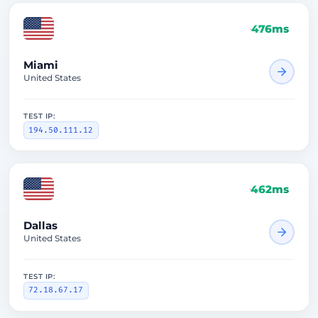
476ms
Miami
United States
TEST IP:
194.50.111.12
462ms
Dallas
United States
TEST IP:
72.18.67.17