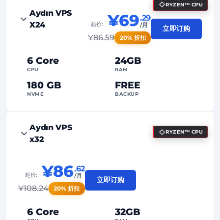
RYZEN™ CPU
99%
正常运行时间保证
Aydın VPS
¥69
.29
X24
起价:
/月
合理使用
流量
立即订购
¥
86.59
20% 折扣
2
备份点
6 Core
24GB
24/7
专家支持
CPU
RAM
专用
IP地址
180 GB
FREE
NVME
BACKUP
FREE Anti-DDoS
Aydın VPS
RYZEN™ CPU
99%
正常运行时间保证
x32
合理使用
流量
¥86
.62
2
备份点
起价:
/月
立即订购
¥
108.24
20% 折扣
24/7
专家支持
专用
IP地址
6 Core
32GB