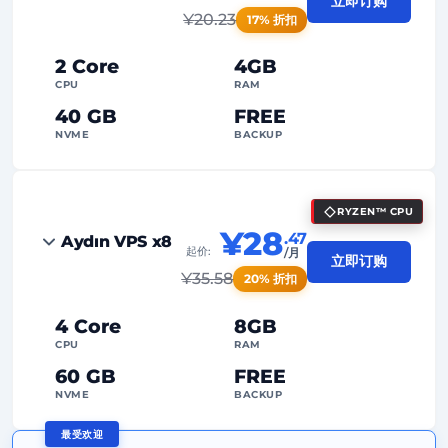
立即订购
¥
20.23
17% 折扣
2 Core
4GB
CPU
RAM
40 GB
FREE
NVME
BACKUP
FREE Anti-DDoS
RYZEN™ CPU
99%
正常运行时间保证
¥28
.47
Aydın VPS x8
起价:
/月
合理使用
流量
立即订购
¥
35.58
20% 折扣
2
备份点
4 Core
8GB
24/7
专家支持
CPU
RAM
专用
IP地址
60 GB
FREE
NVME
BACKUP
最受欢迎
FREE Anti-DDoS