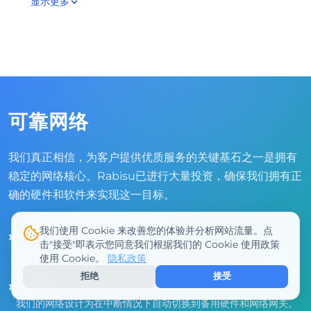
显示更多
可靠网络
我们真正相信，为客户提供优质服务的关键基石之一是拥有
稳定的网络核心。Rabisu已进行大量投资，确保我们拥有正
确的硬件和软件来实现这一目标。
我们使用 Cookie 来改善您的体验并分析网站流量。点
80Gbit+交换机容量
»
击"接受"即表示您同意我们根据我们的 Cookie 使用政策
我们所有的网络交换机和设备都连接到至少80Gbit的上行链路容
使用 Cookie。
隐私政策
量。
拒绝
接受
自动冗余
»
我们的网络设计为在中断情况下自动切换到备用硬件和网络网关。