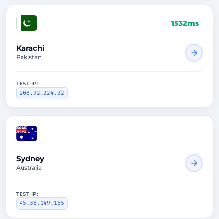
1532ms
Karachi
Pakistan
TEST IP:
208.92.224.32
1658ms
Sydney
Australia
TEST IP:
45.38.149.155