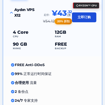
RYZEN™ CPU
99%
正常运行时间保证
Aydın VPS
¥43
.32
X12
起价:
/月
合理使用
流量
立即订购
¥
54.12
20% 折扣
2
备份点
4 Core
12GB
24/7
专家支持
CPU
RAM
专用
IP地址
90 GB
FREE
NVME
BACKUP
FREE Anti-DDoS
99%
正常运行时间保证
合理使用
流量
2
备份点
24/7
专家支持