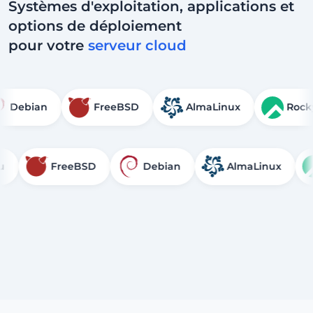
Systèmes d'exploitation, applications et
options de déploiement
pour votre
serveur cloud
Debian
FreeBSD
AlmaLinux
FreeBSD
Debian
AlmaLinux
Roc