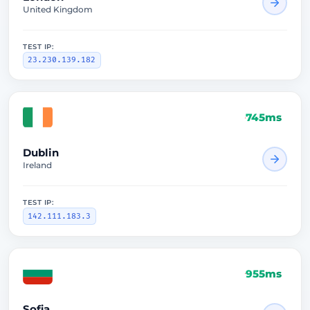
United Kingdom
TEST IP:
23.230.139.182
745ms
Dublin
Ireland
TEST IP:
142.111.183.3
955ms
Sofia