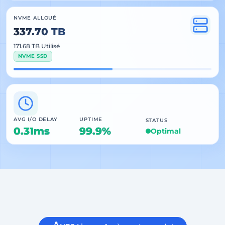
NVME ALLOUÉ
337.70 TB
171.68 TB Utilisé
NVME SSD
AVG I/O DELAY
UPTIME
STATUS
0.31ms
99.9%
Optimal