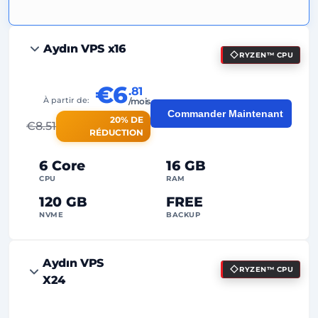
Aydın VPS x16
RYZEN™ CPU
€6
.81
À partir de:
/mois
Commander Maintenant
20% DE
€
8.51
RÉDUCTION
6 Core
16 GB
CPU
RAM
120 GB
FREE
NVME
BACKUP
FREE Anti-DDoS
Aydın VPS
RYZEN™ CPU
99%
Garantie de Uptime
X24
Utilisation équitable
Traffic