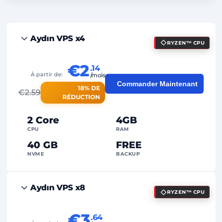
Aydın VPS x4
RYZEN™ CPU
€2
.14
À partir de:
/mois
Commander Maintenant
18% DE
€
2.59
RÉDUCTION
2 Core
4GB
CPU
RAM
40 GB
FREE
NVME
BACKUP
FREE Anti-DDoS
Aydın VPS x8
RYZEN™ CPU
99%
Garantie de Uptime
Utilisation équitable
Traffic
€3
.64