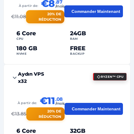
€8
.87
2
Points de sauvegarde
À partir de:
/mois
Commander Maintenant
20% DE
24/7
Support expert
€
11.08
RÉDUCTION
Dédiée
Adresse IP
6 Core
24GB
CPU
RAM
180 GB
FREE
NVME
BACKUP
FREE Anti-DDoS
Aydın VPS
RYZEN™ CPU
99%
Garantie de Uptime
x32
Utilisation équitable
Traffic
€11
.08
2
Points de sauvegarde
À partir de:
/mois
Commander Maintenant
20% DE
24/7
Support expert
€
13.85
RÉDUCTION
Dédiée
Adresse IP
6 Core
32GB