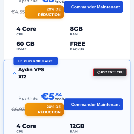
À partir de:
/mois
2
Points de sauvegarde
Commander Maintenant
20% DE
€
4.55
RÉDUCTION
24/7
Support expert
4 Core
8GB
Dédiée
Adresse IP
CPU
RAM
60 GB
FREE
NVME
BACKUP
LE PLUS POPULAIRE
FREE Anti-DDoS
Aydın VPS
RYZEN™ CPU
99%
Garantie de Uptime
X12
Utilisation équitable
Traffic
€5
.54
2
Points de sauvegarde
À partir de:
/mois
Commander Maintenant
20% DE
24/7
Support expert
€
6.93
RÉDUCTION
Dédiée
Adresse IP
4 Core
12GB
CPU
RAM