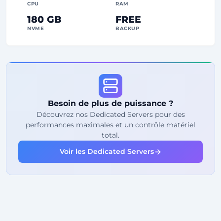
CPU
RAM
180 GB
FREE
NVME
BACKUP
FREE Anti-DDoS
99%
Garantie de Uptime
Utilisation équitable
Traffic
Besoin de plus de puissance ?
2
Points de sauvegarde
Découvrez nos Dedicated Servers pour des
performances maximales et un contrôle matériel
24/7
Support expert
total.
Dédiée
Adresse IP
Voir les Dedicated Servers