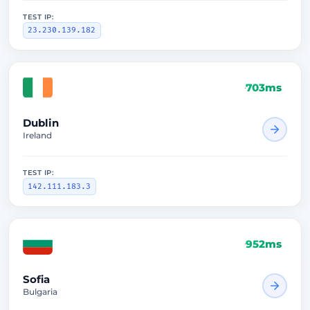
TEST IP:
23.230.139.182
703ms
Dublin
Ireland
TEST IP:
142.111.183.3
952ms
Sofia
Bulgaria