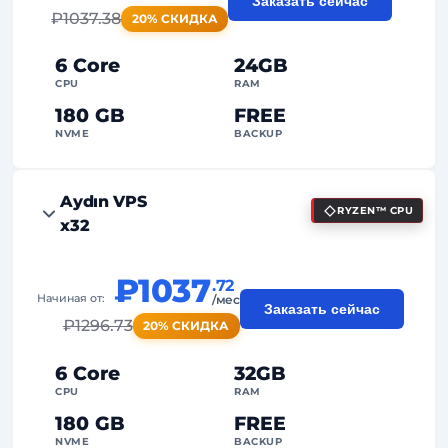
Заказать сейчас
₽
1037.38
20% СКИДКА
24/7
Экспертная поддержка
Выделенный
IP-адрес
6 Core
24GB
CPU
RAM
180 GB
FREE
NVME
BACKUP
FREE Anti-DDoS
Aydın VPS
RYZEN™ CPU
99%
Гарантия аптайма
x32
Справедливое использование
Трафик
₽1037
.72
2
Точки резервного копирования
Начиная от:
/мес
Заказать сейчас
₽
1296.73
20% СКИДКА
24/7
Экспертная поддержка
Выделенный
IP-адрес
6 Core
32GB
CPU
RAM
180 GB
FREE
NVME
BACKUP