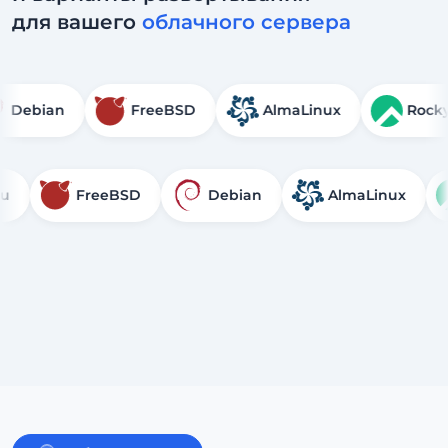
для вашего
облачного сервера
Debian
FreeBSD
AlmaLinux
FreeBSD
Debian
AlmaLinux
Ro