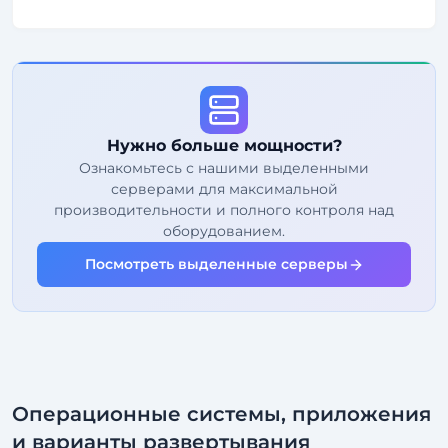
FREE Anti-DDoS
99%
Гарантия аптайма
Справедливое использование
Трафик
Нужно больше мощности?
2
Точки резервного копирования
Ознакомьтесь с нашими выделенными
серверами для максимальной
24/7
Экспертная поддержка
производительности и полного контроля над
Выделенный
IP-адрес
оборудованием.
Посмотреть выделенные серверы
Операционные системы, приложения
и варианты развертывания