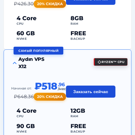
2
Точки резервного копирования
₽
426.30
20% СКИДКА
24/7
Экспертная поддержка
4 Core
8GB
Выделенный
IP-адрес
CPU
RAM
60 GB
FREE
NVME
BACKUP
САМЫЙ ПОПУЛЯРНЫЙ
FREE Anti-DDoS
Aydın VPS
RYZEN™ CPU
99%
Гарантия аптайма
X12
Справедливое использование
Трафик
₽518
.96
2
Точки резервного копирования
Начиная от:
/мес
Заказать сейчас
₽
648.36
20% СКИДКА
24/7
Экспертная поддержка
Выделенный
IP-адрес
4 Core
12GB
CPU
RAM
90 GB
FREE
NVME
BACKUP