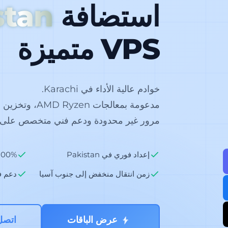
استضافة
stan
VPS متميزة
خوادم عالية الأداء في Karachi.
مرور غير محدودة ودعم فني متخصص على م
إعداد فوري في Pakistan
00% NVMe SSD
زمن انتقال منخفض إلى جنوب آسيا
دعم فن
عرض الباقات
اتصل 