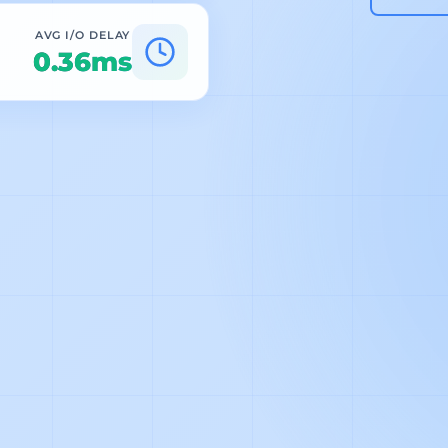
AVG I/O DELAY
0.36ms