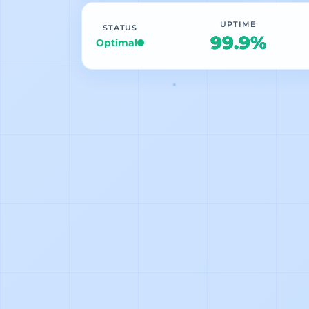
UPTIME
STATUS
99.9%
Optimal