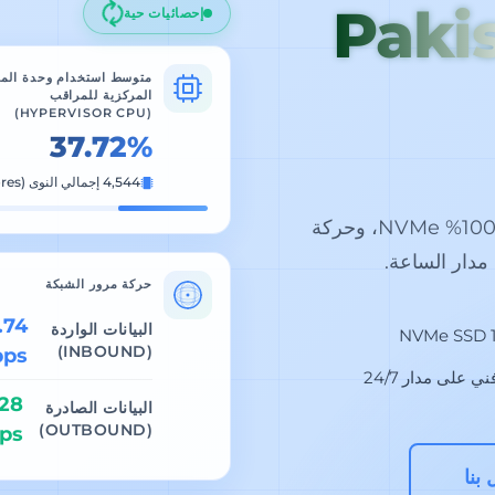
Paki
إحصائيات حية
متوسط استخدام وحدة المع
المركزية للمراقب
(HYPERVISOR CPU)
37.72%
4,544 إجمالي النوى (Cores)
مدعومة بمعالجات AMD Ryzen، وتخزين 100% NVMe، وحركة
دار الساعة.
حركة مرور الشبكة
.74
البيانات الواردة
1
bps
(INBOUND)
ي على مدار 24/7
.28
البيانات الصادرة
ps
(OUTBOUND)
بنا