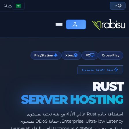
PlayStation
Xbox
PC
Cross-Play
بنية تحتية متميزة
RUST
SERVER HOSTING
استضافة خادم Rust عالي الأداء مع بنية تحتية بمستوى
Enterprise. Ultra-low Latency، حماية DDoS بمستوى
عسكري، وضمان 99.9% Uptime SLA للعب البقاء (Survival)