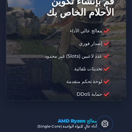
قم بإنشاء تكوين
الأحلام الخاص بك
معالج عالي الأداء
إصدار فوري
كود خصم 10%
DIS10
عدد لاعبين (Slots) غير محدود
تحديثات تلقائية
RABISU
لوحة تحكم متقدمة
بنية تحتية متميزة
حماية DDoS
معالج AMD Ryzen
أداء عالٍ للنواة الواحدة (Single-Core)