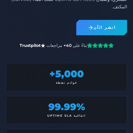
المكثف.
انشر الآن
بناءً على
40+
مراجعات
Trustpilot
5,000+
خوادم نشطة
99.99%
اتفاقية UPTIME SLA