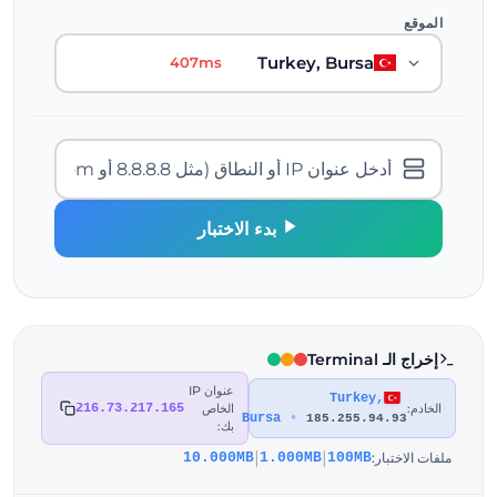
الموقع
Turkey, Bursa
407ms
بدء الاختبار
إخراج الـ Terminal
عنوان IP
Turkey,
الخادم:
الخاص
216.73.217.165
Bursa
•
185.255.94.93
بك:
|
|
ملفات الاختبار:
10.000MB
1.000MB
100MB