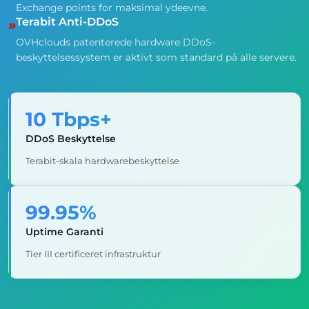
Exchange points for maksimal ydeevne.
Terabit Anti-DDoS
»
OVHclouds patenterede hardware DDoS-
beskyttelsessystem er aktivt som standard på alle servere.
10 Tbps+
DDoS Beskyttelse
Terabit-skala hardwarebeskyttelse
99.95%
Uptime Garanti
Tier III certificeret infrastruktur