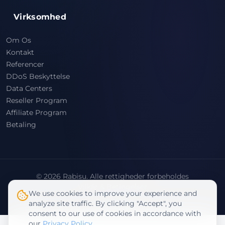
Virksomhed
Om Os
Kontakt
Referencer
DDoS Beskyttelse
Data Centers
Reseller Program
Affiliate Program
Betaling
© 2026 Rabisu. Alle rettigheder forbeholdes
Vilkår & Betingelser
We use cookies to improve your experience and
Privatlivspolitik
analyze site traffic. By clicking "Accept", you
consent to our use of cookies in accordance with
our
Privacy Policy