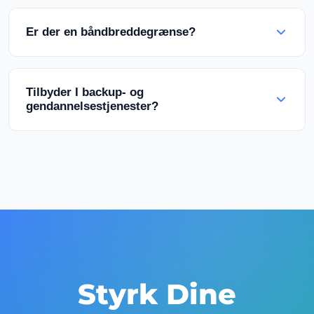
Vi understøtter Linux-distributioner (Ubuntu,
Debian, CentOS, AlmaLinux) og Windows Server-
Er der en båndbreddegrænse?
versioner. Mulighed for upload af egen ISO er
også tilgængelig.
Vores pakker har specifikke båndbreddekvoter.
Ubegrænset trafik-muligheder er også
Tilbyder I backup- og
tilgængelige. Fair-use politik gælder.
gendannelsestjenester?
Ja, automatiserede backup-løsninger kan købes
mod et ekstra gebyr. Mulighed for manuelle
snapshots er også tilgængelig.
Styrk Dine