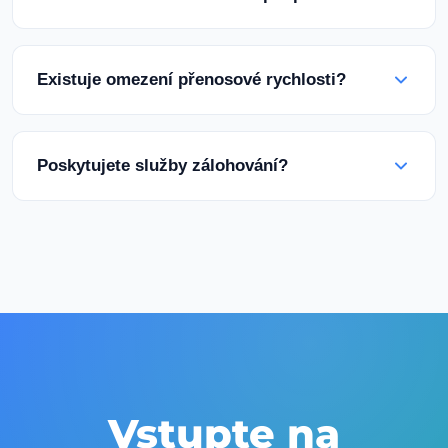
potvrzení platby. Tento časový rámec se může u
vlastních konfigurací lišit.
Náš tým podpory 24/7 můžete kontaktovat
prostřednictvím živého chatu, tiketů podpory
Existuje omezení přenosové rychlosti?
nebo telefonicky. Máme na místě technický
personál přizpůsobený pákistánskému
Ve všech našich balíčcích nabízíme štědré kvóty
časovému pásmu.
provozu. K dispozici jsou také možnosti
Poskytujete služby zálohování?
neomezeného přenosu dat na základě vašich
potřeb.
Ano, máme k dispozici automatická řešení
zálohování. Poskytujeme také plný přístup do
ovládacího panelu pro manuální zálohování.
Vstupte na