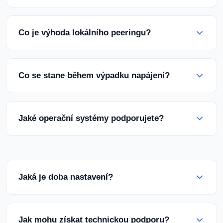
Naše zařízení Multinet Pákistán se strategicky
nachází v Karáčí. Nachází se v nejbližším bodě k
Co je výhoda lokálního peeringu?
podmořským kabelovým systémům a nabízí
přímé připojení ke všem velkým ISP v Pákistánu.
Naše servery navazují přímá spojení s hlavními
pákistánskými poskytovateli internetových
Co se stane během výpadku napájení?
služeb, jako jsou PTCL, Nayatel a StormFiber. To
vám umožní oslovit uživatele v rámci Pákistánu s
Naše zařízení je plně chráněno proti regionálním
nejnižší možnou latencí.
problémům s napájením. Zaručujeme
Jaké operační systémy podporujete?
nepřetržitý provoz díky redundantním UPS
systémům a generátorům, které mohou
Podporujeme Linux (Ubuntu, CentOS, Debian,
fungovat po dobu 24 hodin.
AlmaLinux) a verze Windows Server. Můžeme
také vyhovět žádostem o připojení vlastního ISO.
Jaká je doba nastavení?
S naším systémem automatického nasazení
bude váš server doručen do 2-4 hodin po
Jak mohu získat technickou podporu?