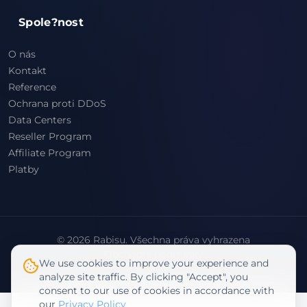
Spole?nost
O nás
Kontakt
Reference
Ochrana proti DDoS
Data Centers
Reseller Program
Affiliate Program
Platby
© 2026 Rabisu. Všechna práva vyhrazena
Obchodní podmínky
We use cookies to improve your experience and
Zásady ochrany osobních údajů
analyze site traffic. By clicking "Accept", you
consent to our use of cookies in accordance with
our
Privacy Policy