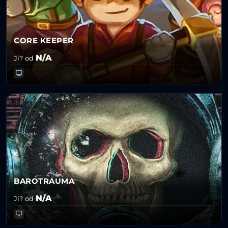
CORE KEEPER
N/A
Ji? od
BAROTRAUMA
N/A
Ji? od