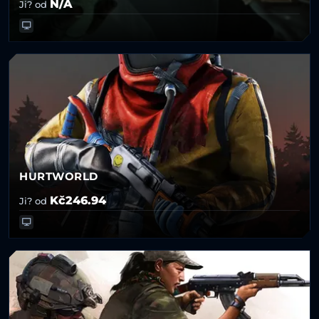
N/A
Ji? od
HURTWORLD
Kč246.94
Ji? od