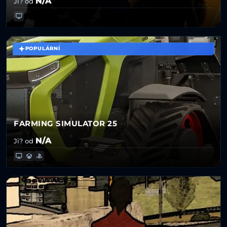
N/A
Ji? od
POPULÁRNÍ
FARMING SIMULATOR 25
N/A
Ji? od