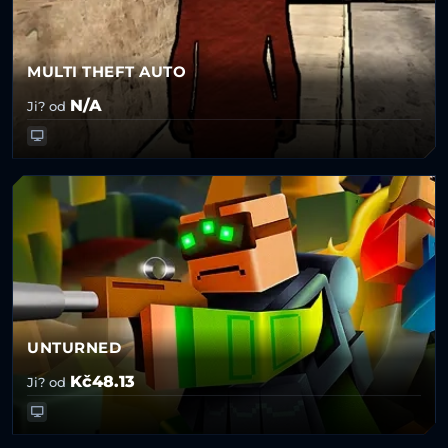
MULTI THEFT AUTO
N/A
Ji? od
UNTURNED
Kč48.13
Ji? od