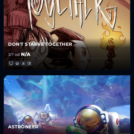
DON'T STARVE TOGETHER
N/A
Ji? od
ASTRONEER