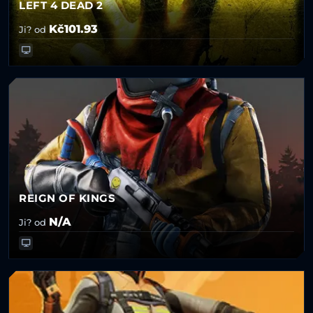
LEFT 4 DEAD 2
Kč101.93
Ji? od
REIGN OF KINGS
N/A
Ji? od