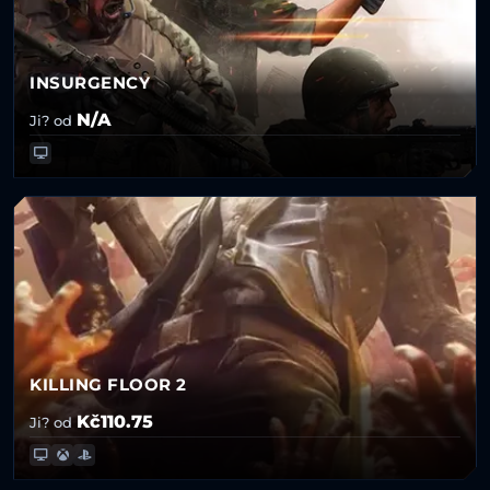
INSURGENCY
N/A
Ji? od
KILLING FLOOR 2
Kč110.75
Ji? od