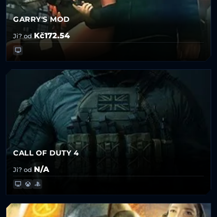
GARRY'S MOD
Kč172.54
Ji? od
CALL OF DUTY 4
N/A
Ji? od