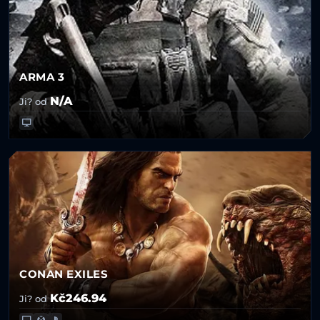
ARMA 3
N/A
Ji? od
CONAN EXILES
Kč246.94
Ji? od