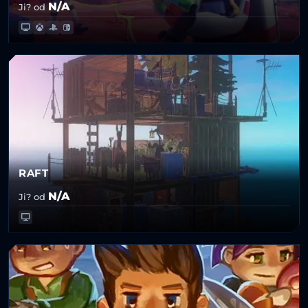
N/A
Ji? od
RAFT
N/A
Ji? od