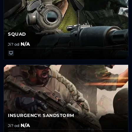
SQUAD
N/A
Ji? od
INSURGENCY: SANDSTORM
N/A
Ji? od