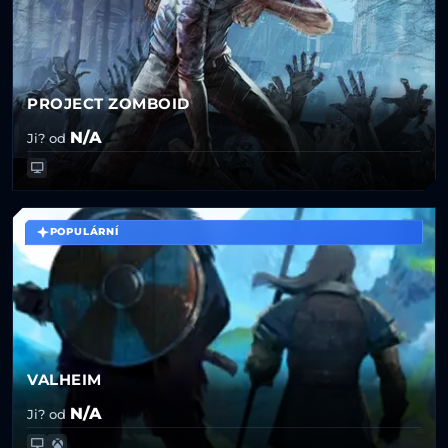
PROJECT ZOMBOID
N/A
Ji? od
POPULÁRNÍ
VALHEIM
N/A
Ji? od