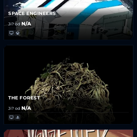
SPACE ENGINEERS
N/A
Ji? od
THE FOREST
N/A
Ji? od