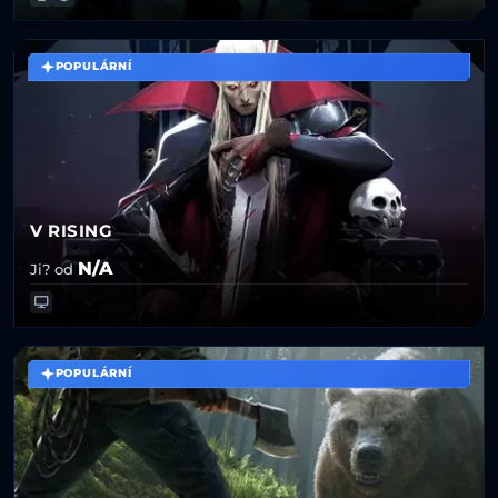
POPULÁRNÍ
V RISING
N/A
Ji? od
POPULÁRNÍ