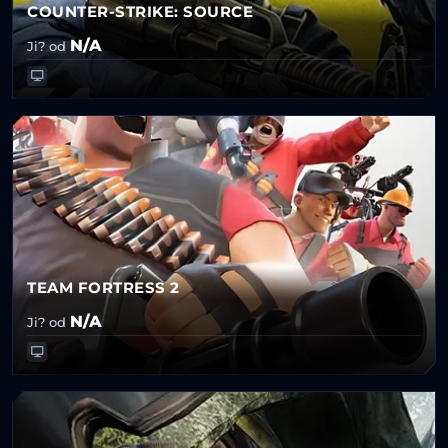
COUNTER-STRIKE: SOURCE
N/A
Ji? od
TEAM FORTRESS 2
N/A
Ji? od