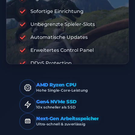
10% RABATTCODE
Sofortige Einrichtung
DIS10
Unbegrenzte Spieler-Slots
RABISU
Automatische Updates
Erweitertes Control Panel
PREMIUM INFRASTRUKTUR
DDoS Protection
AMD Ryzen CPU
Hohe Single-Core-Leistung
Gen4 NVMe SSD
10x schneller als SSD
Next-Gen Arbeitsspeicher
Ultra-schnell & zuverlässig