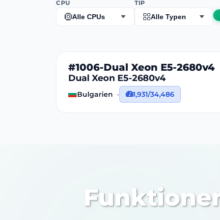
CPU
TIP
Alle CPUs
Alle Typen
#1006-Dual Xeon E5-2680v4
Dual Xeon E5-2680v4
Bulgarien
1,931/34,486
Funktione