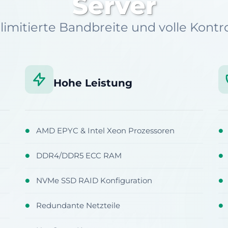
Server
limitierte Bandbreite und volle Kontro
Hohe Leistung
AMD EPYC & Intel Xeon Prozessoren
●
●
DDR4/DDR5 ECC RAM
●
●
NVMe SSD RAID Konfiguration
●
●
Redundante Netzteile
●
●