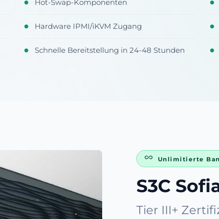
Hot-Swap-Komponenten
●
●
Hardware IPMI/iKVM Zugang
●
●
Schnelle Bereitstellung in 24-48 Stunden
●
●
Unlimitierte Ba
S3C Sofi
Tier III+ Zertif