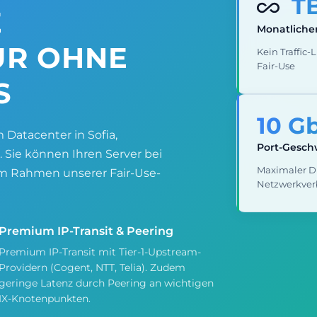
T
E
Monatlicher
UR OHNE
Kein Traffic-
Fair-Use
S
10 G
 Datacenter in Sofia,
Port-Gesch
 Sie können Ihren Server bei
Maximaler D
 im Rahmen unserer Fair-Use-
Netzwerkve
Premium IP-Transit & Peering
Premium IP-Transit mit Tier-1-Upstream-
Providern (Cogent, NTT, Telia). Zudem
geringe Latenz durch Peering an wichtigen
IX-Knotenpunkten.