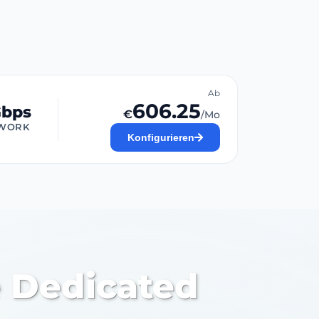
Ab
606.25
Gbps
€
/Mo
WORK
Konfigurieren
 Dedicated