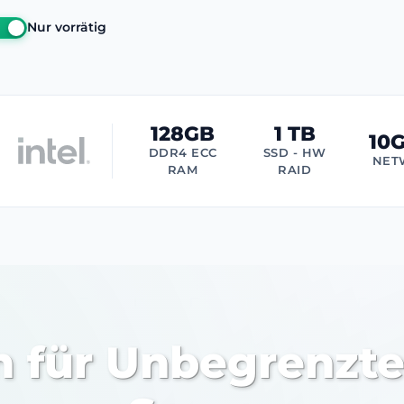
Nur vorrätig
128GB
1 TB
10
DDR4 ECC
SSD - HW
NET
RAM
RAID
n für Unbegrenzte