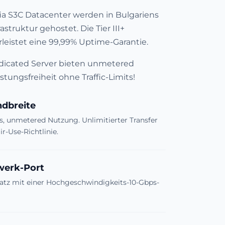
ia S3C Datacenter werden in Bulgariens
rastruktur gehostet. Die Tier III+
rleistet eine 99,99% Uptime-Garantie.
edicated Server bieten unmetered
istungsfreiheit ohne Traffic-Limits!
ndbreite
ts, unmetered Nutzung. Unlimitierter Transfer
r-Use-Richtlinie.
werk-Port
tz mit einer Hochgeschwindigkeits-10-Gbps-