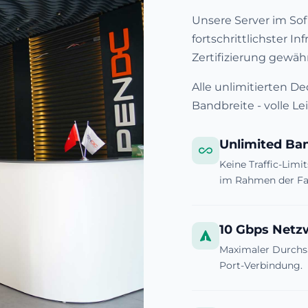
Unsere Server im Sof
fortschrittlichster Inf
Zertifizierung gewäh
Alle unlimitierten D
Bandbreite - volle Le
Unlimited Ba
Keine Traffic-Limi
im Rahmen der Fai
10 Gbps Netz
Maximaler Durchsa
Port-Verbindung.