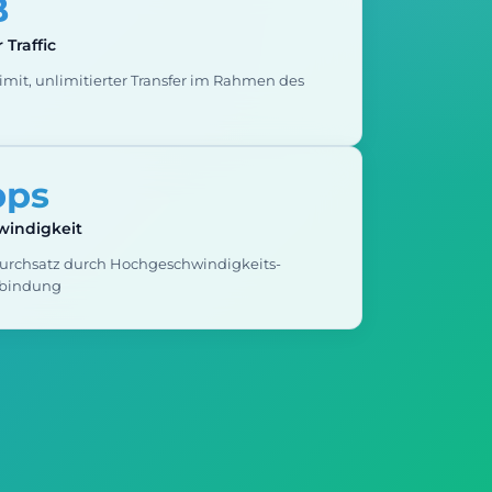
B
 Traffic
Limit, unlimitierter Transfer im Rahmen des
bps
windigkeit
urchsatz durch Hochgeschwindigkeits-
rbindung