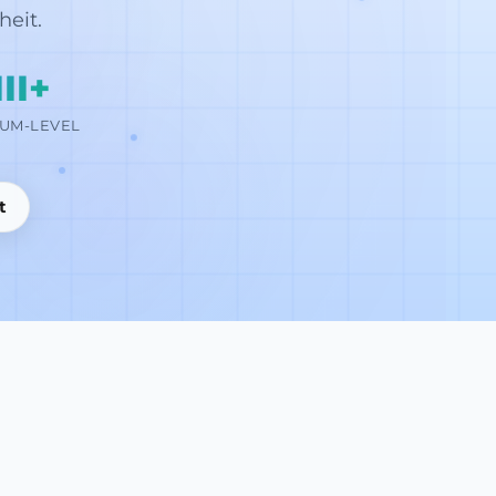
eit.
III+
UM-LEVEL
t