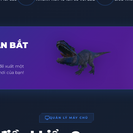
N BẮT
 đề xuất một
hơi của bạn!
QUẢN LÝ MÁY CHỦ