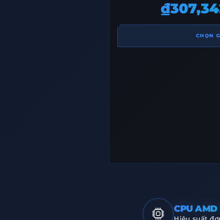
₫307,34
CHỌN G
CPU AMD 
Hiệu suất đơn