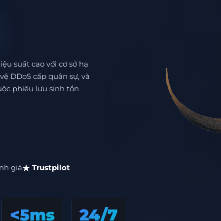
ệu suất cao với cơ sở hạ
 vệ DDoS cấp quân sự, và
ộc phiêu lưu sinh tồn
nh giá
Trustpilot
<5ms
24/7