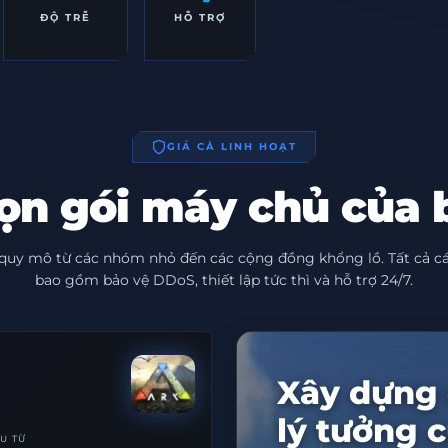
ĐỘ TRỄ
HỖ TRỢ
GIÁ CẢ LINH HOẠT
ọn gói máy chủ của 
quy mô từ các nhóm nhỏ đến các cộng đồng khổng lồ. Tất cả cá
bao gồm bảo vệ DDoS, thiết lập tức thì và hỗ trợ 24/7.
Xây dựng 
lý tưởng 
U TỪ