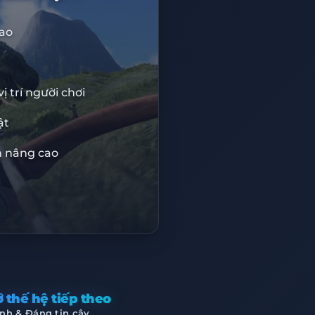
cao
 GIÁ 10%
IS10
ị trí người chơi
ật
BISU
n nâng cao
TẦNG CAO CẤP
 thế hệ tiếp theo
nh & Đáng tin cậy