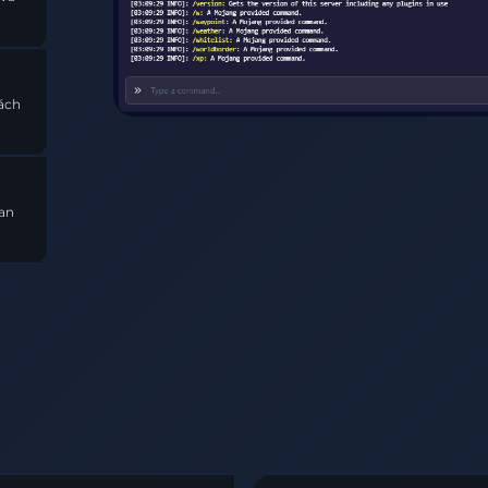
cách
ian