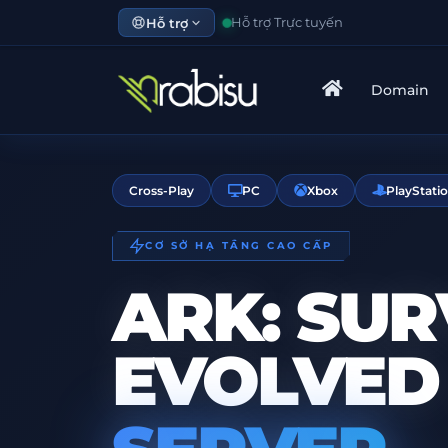
Hỗ trợ
Hỗ trợ Trực tuyến
Domain
Cross-Play
PC
Xbox
PlayStati
CƠ SỞ HẠ TẦNG CAO CẤP
ARK: SUR
EVOLVED