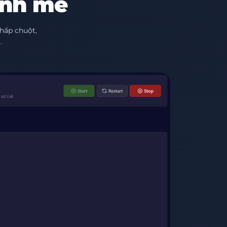
ạnh mẽ
hấp chuột,
.