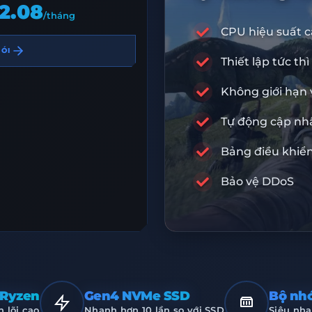
2.08
/tháng
CPU hiệu suất 
ÓI
MÃ GIẢM
Thiết lập tức thì
D
Không giới hạn v
Tự động cập nh
RA
Bảng điều khiể
CƠ SỞ HẠ 
Bảo vệ DDoS
Ryzen
Gen4 NVMe SSD
Bộ nhớ
 lõi cao
Nhanh hơn 10 lần so với SSD
Siêu nha