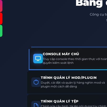
Bảng 
Công cụ t
CONSOLE MÁY CHỦ
Truy cập console theo thời gian thực với toàn
quyền kiểm soát lệnh
TRÌNH QUẢN LÝ MOD/PLUGIN
Duyệt, cài đặt và quản lý hàng nghìn mod và
plugin một cách dễ dàng
TRÌNH QUẢN LÝ TỆP
Chỉnh sửa cấu hình, tải lên nội dung tùy chỉnh