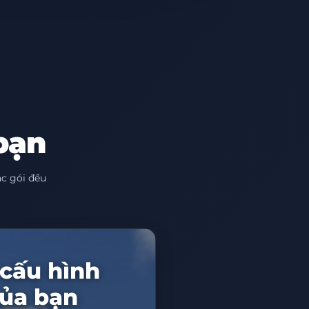
bạn
c gói đều
cấu hình
của bạn