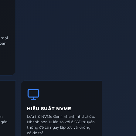
i mọi
 bạn
HIỆU SUẤT NVME
ểm
Lưu trữ NVMe Gen4 nhanh như chớp.
c gần
Nhanh hơn 10 lần so với ổ SSD truyền
thống để tải ngay lập tức và không
có độ trễ.