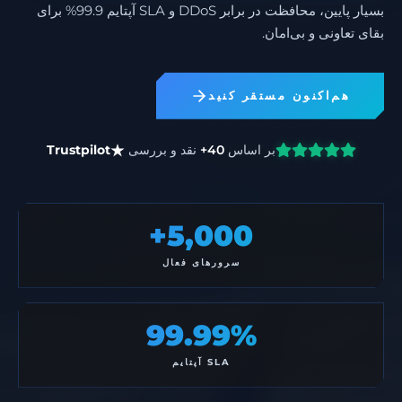
بسیار پایین، محافظت در برابر DDoS و SLA آپتایم 99.9% برای
بقای تعاونی و بی‌امان.
هم‌اکنون مستقر کنید
بر اساس
40+
نقد و بررسی
Trustpilot
5,000+
سرورهای فعال
99.99%
SLA آپتایم