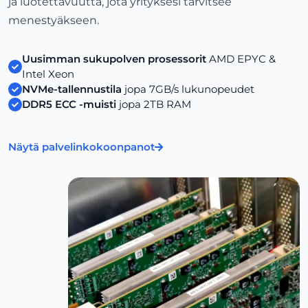
ja luotettavuutta, jota yrityksesi tarvitsee
menestyäkseen.
Uusimman sukupolven prosessorit
AMD EPYC &
Intel Xeon
NVMe-tallennustila
jopa 7GB/s lukunopeudet
DDR5 ECC -muisti
jopa 2TB RAM
Näytä palvelinkokoonpanot