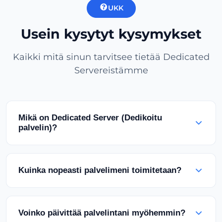
UKK
Usein kysytyt kysymykset
Kaikki mitä sinun tarvitsee tietää Dedicated
Servereistämme
Mikä on Dedicated Server (Dedikoitu
palvelin)?
Dedicated Server on fyysinen palvelin, joka on
varattu yksinomaan yrityksellesi. Toisin kuin
Kuinka nopeasti palvelimeni toimitetaan?
jaetussa hostingissa tai VPS:ssä, saat 100 %
palvelimen resursseista, mukaan lukien CPU,
Useimmat Dedicated Serverit otetaan käyttöön
RAM, tallennustila ja verkon kaistanleveys
1-4 tunnin kuluessa maksun vahvistamisesta.
Voinko päivittää palvelintani myöhemmin?
täydellä root-käyttöoikeudella.
Mukautettujen kokoonpanojen käyttöönotto voi