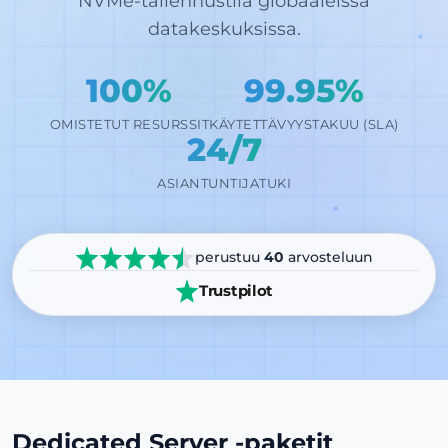
NVMe-tallennustila globaaleissa
datakeskuksissa.
100%
99.95%
OMISTETUT RESURSSIT
KÄYTETTÄVYYSTAKUU (SLA)
24/7
ASIANTUNTIJATUKI
perustuu
40
arvosteluun
Trustpilot
Dedicated Server -paketit