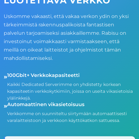
LUOTETTAVA VERKKO
Uskomme vakaasti, että vakaa verkon ydin on yksi
tärkeimmistä rakennuspalikoista fantastisen
palvelun tarjoamiseksi asiakkaillemme. Rabisu on
investoinut voimakkaasti varmistaakseen, että
meillä on oikeat laitteistot ja ohjelmistot tämän
mahdollistamiseksi.
100Gbit+ Verkkokapasiteetti
»
Kaikki Dedicated Serverimme on yhdistetty korkean
kapasiteetin verkkokytkimiin, joissa on useita vikasietoisia
ylälinkkejä.
Automaattinen vikasietoisuus
»
Verkkomme on suunniteltu siirtymään automaattisesti
varalaitteistoon ja verkkoon käyttökatkon sattuessa.