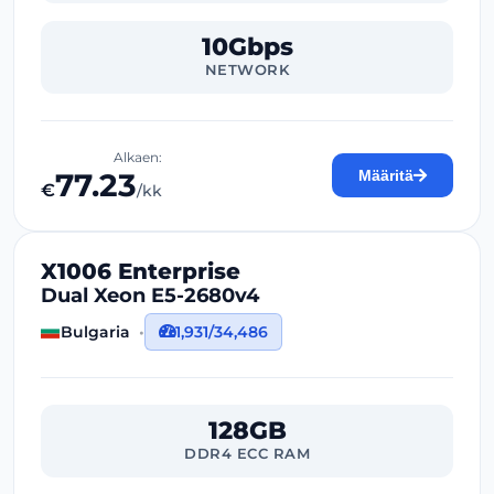
10Gbps
NETWORK
Alkaen:
77.23
Määritä
€
/kk
X1006 Enterprise
Dual Xeon E5-2680v4
Bulgaria
1,931/34,486
128GB
DDR4 ECC RAM