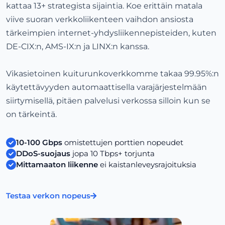
kattaa 13+ strategista sijaintia. Koe erittäin matala
viive suoran verkkoliikenteen vaihdon ansiosta
tärkeimpien internet-yhdysliikennepisteiden, kuten
DE-CIX:n, AMS-IX:n ja LINX:n kanssa.
Vikasietoinen kuiturunkoverkkomme takaa 99.95%:n
käytettävyyden automaattisella varajärjestelmään
siirtymisellä, pitäen palvelusi verkossa silloin kun se
on tärkeintä.
10-100 Gbps
omistettujen porttien nopeudet
DDoS-suojaus
jopa 10 Tbps+ torjunta
Mittamaaton liikenne
ei kaistanleveysrajoituksia
Testaa verkon nopeus