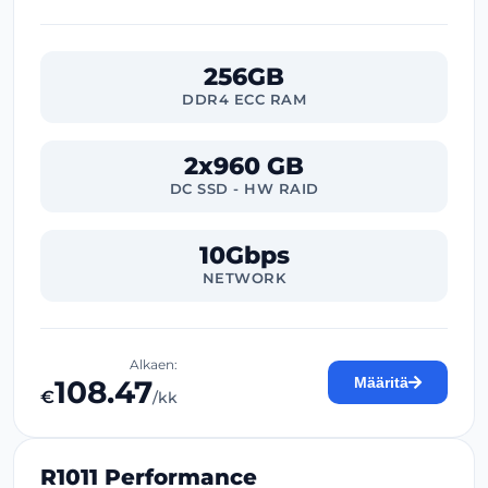
256GB
DDR4 ECC RAM
2x960 GB
DC SSD - HW RAID
10Gbps
NETWORK
Alkaen:
108.47
Määritä
€
/kk
R1011 Performance