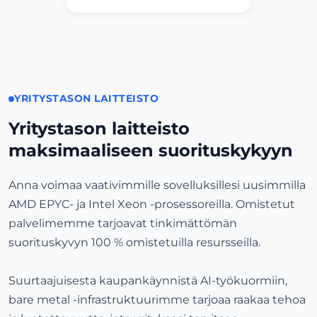
Singapore
Singapore • Equinix SG1
APAC Hub
Financial
Tarkista datakeskus
YRITYSTASON LAITTEISTO
Sydney
Yritystason laitteisto
Australia • Equinix SY1
maksimaaliseen suorituskykyyn
Oceania Hub
Carrier Dense
Anna voimaa vaativimmille sovelluksillesi uusimmilla
Tarkista datakeskus
AMD EPYC- ja Intel Xeon -prosessoreilla. Omistetut
palvelimemme tarjoavat tinkimättömän
suorituskyvyn 100 % omistetuilla resursseilla.
Suurtaajuisesta kaupankäynnistä AI-työkuormiin,
bare metal -infrastruktuurimme tarjoaa raakaa tehoa