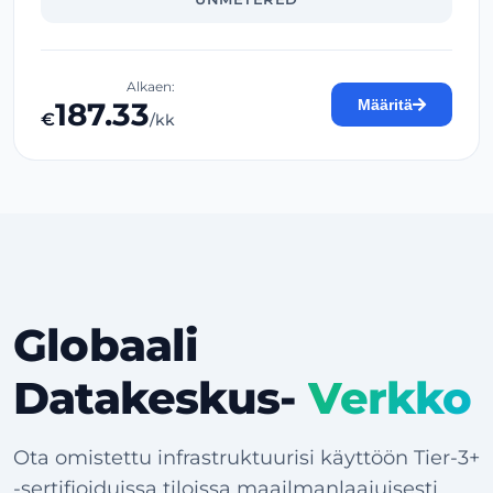
Alkaen:
187.33
Määritä
€
/kk
Globaali
Datakeskus-
Verkko
Ota omistettu infrastruktuurisi käyttöön Tier-3+
-sertifioiduissa tiloissa maailmanlaajuisesti.