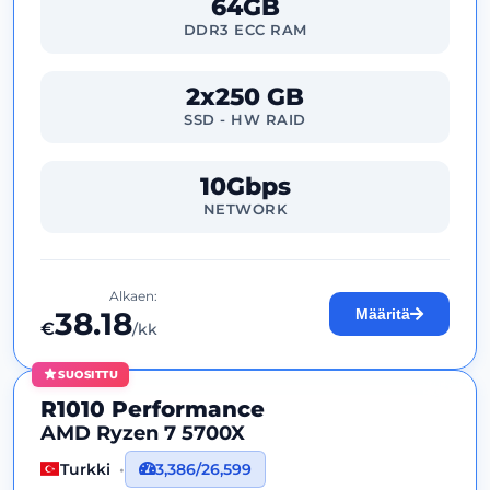
64GB
DDR3 ECC RAM
2x250 GB
SSD - HW RAID
10Gbps
NETWORK
Alkaen:
38.18
Määritä
€
/kk
SUOSITTU
R1010 Performance
AMD Ryzen 7 5700X
Turkki
3,386/26,599