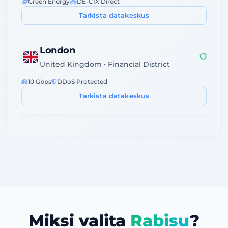
Green Energy
DE-CIX Direct
Tarkista datakeskus
London
United Kingdom • Financial District
10 Gbps
DDoS Protected
Tarkista datakeskus
Sofia
Bulgaria • Tier III+ Facility
High Speed
Eco-Friendly
Tarkista datakeskus
Karachi
Miksi valita
Rabisu
?
Pakistan • Local Peering Hub