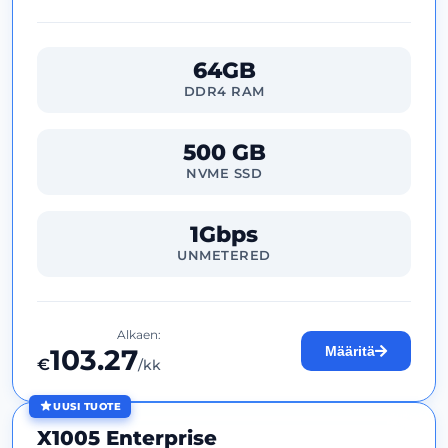
64GB
DDR4 RAM
500 GB
NVME SSD
1Gbps
UNMETERED
Alkaen:
103.27
Määritä
€
/kk
UUSI TUOTE
X1005 Enterprise