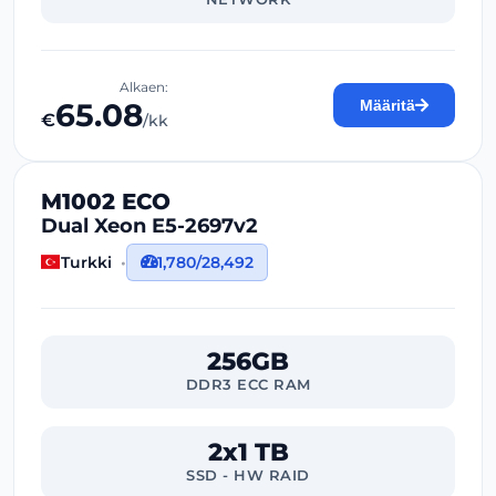
Alkaen:
65.08
Määritä
€
/kk
M1002 ECO
Dual Xeon E5-2697v2
Turkki
1,780/28,492
256GB
DDR3 ECC RAM
2x1 TB
SSD - HW RAID