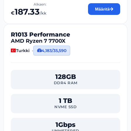
Alkaen:
187.33
Määritä
€
/kk
R1013 Performance
AMD Ryzen 7 7700X
Turkki
4,183/35,590
128GB
DDR4 RAM
1 TB
NVME SSD
1Gbps
UNMETERED