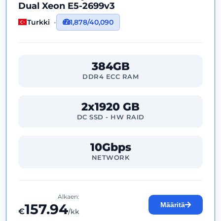
Dual Xeon E5-2699v3
Turkki
1,878/40,090
384GB
DDR4 ECC RAM
2x1920 GB
DC SSD - HW RAID
10Gbps
NETWORK
Alkaen:
157.94
Määritä
€
/kk