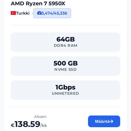
AMD Ryzen 7 5950X
Turkki
3,474/45,336
64GB
DDR4 RAM
500 GB
NVME SSD
1Gbps
UNMETERED
Alkaen:
138.59
Määritä
€
/kk