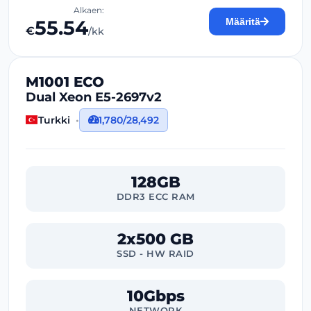
Alkaen:
55.54
Määritä
€
/kk
M1001 ECO
Dual Xeon E5-2697v2
Turkki
1,780/28,492
128GB
DDR3 ECC RAM
2x500 GB
SSD - HW RAID
10Gbps
NETWORK