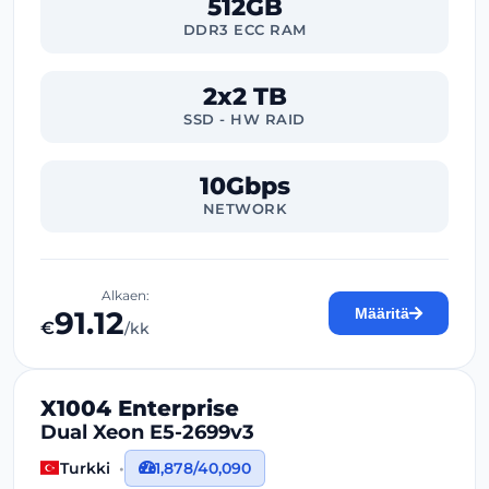
512GB
DDR3 ECC RAM
2x2 TB
SSD - HW RAID
10Gbps
NETWORK
Alkaen:
91.12
Määritä
€
/kk
X1004 Enterprise
Dual Xeon E5-2699v3
Turkki
1,878/40,090