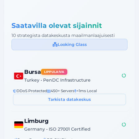
Saatavilla olevat sijainnit
10 strategista datakeskusta maailmanlaajuisesti
Looking Glass
Bursa
LIPPULAIVA
Turkey • PenDC Infrastructure
DDoS Protected
450+ Servers
<1ms Local
Tarkista datakeskus
Limburg
Germany • ISO 27001 Certified