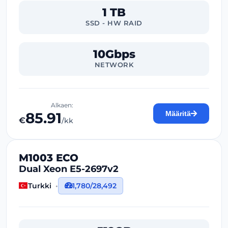
1 TB
SSD - HW RAID
10Gbps
NETWORK
Alkaen:
85.91
Määritä
€
/kk
M1003 ECO
Dual Xeon E5-2697v2
Turkki
1,780/28,492