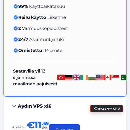
99%
Käyttöaikatakuu
Reilu käyttö
Liikenne
2
Varmuuskopiopisteet
24/7
Asiantuntijatuki
Omistettu
IP-osoite
Saatavilla yli 13
sijainnissa
maailmanlaajuisesti
Aydın VPS x16
RYZEN™ CPU
€11
.69
Alkaen:
/kk