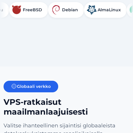
FreeBSD
Debian
AlmaLinux
Ro
Globaali verkko
VPS-ratkaisut
maailmanlaajuisesti
Valitse ihanteellinen sijaintisi globaaleista