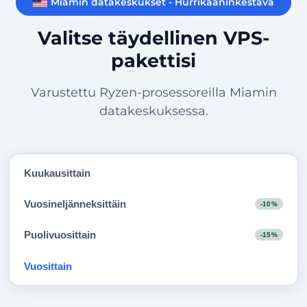
Miamin datakeskukset - Hurrikaaninkestävä
Valitse täydellinen VPS-
pakettisi
Varustettu Ryzen-prosessoreilla Miamin
datakeskuksessa.
Kuukausittain
Vuosineljänneksittäin
-10%
Puolivuosittain
-15%
Vuosittain
-20%