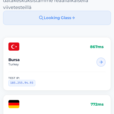
datakeskuksistamme reaaliaikaisella
viivetesteillä
Looking Glass
867ms
Bursa
Turkey
TEST IP:
185.255.94.93
772ms