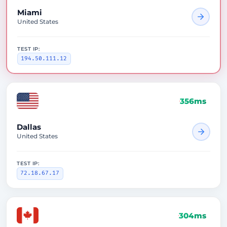
Miami
United States
TEST IP:
194.50.111.12
356ms
Dallas
United States
TEST IP:
72.18.67.17
304ms