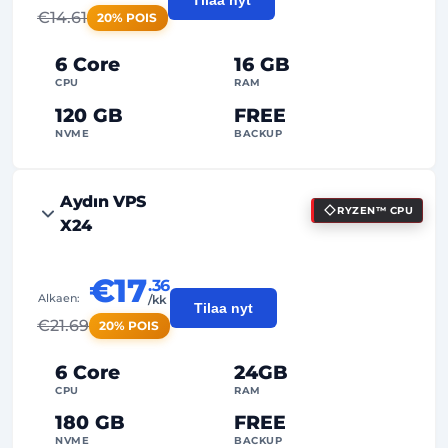
Tilaa nyt
€
14.61
20% POIS
6 Core
16 GB
CPU
RAM
120 GB
FREE
NVME
BACKUP
FREE Anti-DDoS
Aydın VPS
RYZEN™ CPU
99%
Käyttöaikatakuu
X24
Reilu käyttö
Liikenne
€17
.36
2
Varmuuskopiopisteet
Alkaen:
/kk
Tilaa nyt
€
21.69
20% POIS
24/7
Asiantuntijatuki
Omistettu
IP-osoite
6 Core
24GB
CPU
RAM
180 GB
FREE
NVME
BACKUP