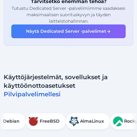
Tarvitsetko enemmän tehoa?
2
Varmuuskopiopisteet
Tutustu Dedicated Server -palvelimiimme saadaksesi
maksimaalisen suorituskyvyn ja täyden
24/7
Asiantuntijatuki
laitteistohallinnan.
Omistettu
IP-osoite
Näytä Dedicated Server -palvelimet
Käyttöjärjestelmät, sovellukset ja
käyttöönottoasetukset
Pilvipalvelimellesi
Debian
FreeBSD
AlmaLinux