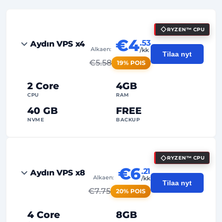
RYZEN™ CPU
€4
.53
Aydın VPS x4
Alkaen:
/kk
Tilaa nyt
€
5.58
19% POIS
2 Core
4GB
CPU
RAM
40 GB
FREE
NVME
BACKUP
FREE Anti-DDoS
RYZEN™ CPU
99%
Käyttöaikatakuu
€6
.21
Aydın VPS x8
Alkaen:
/kk
Reilu käyttö
Liikenne
Tilaa nyt
€
7.75
20% POIS
2
Varmuuskopiopisteet
4 Core
8GB
24/7
Asiantuntijatuki