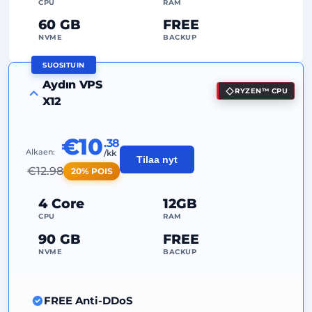
CPU
RAM
Omistettu
IP-osoite
60 GB
FREE
NVME
BACKUP
SUOSITUIN
FREE Anti-DDoS
Aydın VPS
RYZEN™ CPU
99%
Käyttöaikatakuu
X12
Reilu käyttö
Liikenne
€10
.38
2
Varmuuskopiopisteet
Alkaen:
/kk
Tilaa nyt
€
12.98
20% POIS
24/7
Asiantuntijatuki
Omistettu
IP-osoite
4 Core
12GB
CPU
RAM
90 GB
FREE
NVME
BACKUP
FREE Anti-DDoS