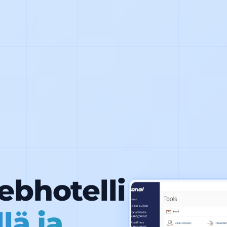
bhotelli
lä ja