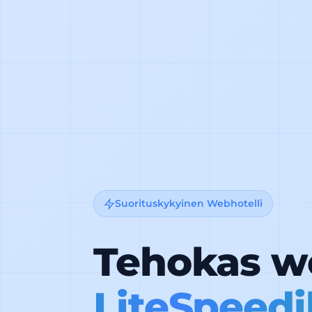
Suorituskykyinen Webhotelli
Tehokas we
LiteSpeedil