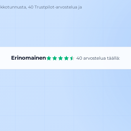
kkotunnusta, 40 Trustpilot-arvostelua ja
Erinomainen
40 arvostelua täällä:
Trustpilot