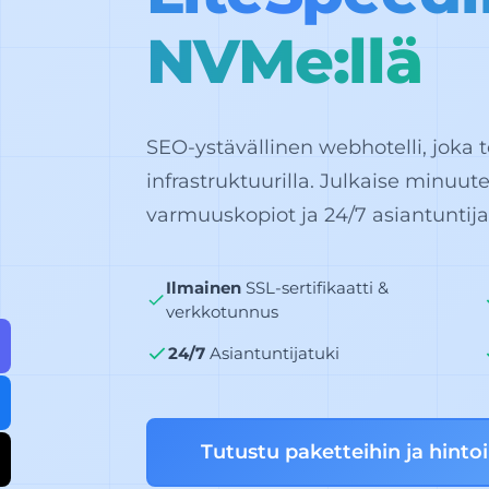
NVMe:llä
SEO-ystävällinen webhotelli, joka 
infrastruktuurilla. Julkaise minuute
varmuuskopiot ja 24/7 asiantuntija
Ilmainen
SSL-sertifikaatti &
verkkotunnus
24/7
Asiantuntijatuki
Tutustu paketteihin ja hinto