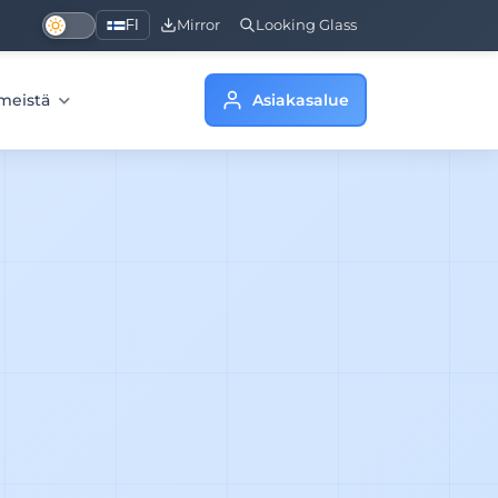
FI
Mirror
Looking Glass
 meistä
Asiakasalue