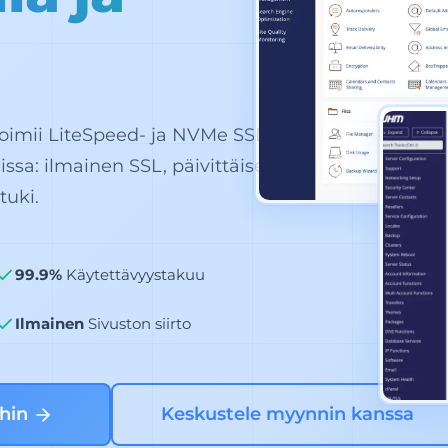
toimii LiteSpeed- ja NVMe SSD -
issa: ilmainen SSL, päivittäiset
tuki.
99.9%
Käytettävyystakuu
Ilmainen
Sivuston siirto
ihin
Keskustele myynnin kanssa