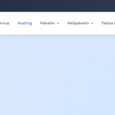
unnus
Hosting
Palvelin
Pelipalvelin
Tietoa