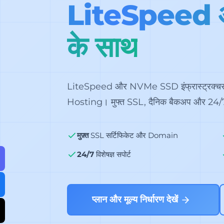
LiteSpeed
के साथ
LiteSpeed और NVMe SSD इंफ्रास्ट्रक्चर 
Hosting। मुफ्त SSL, दैनिक बैकअप और 24/7 विशे
मुफ़्त
SSL सर्टिफिकेट और Domain
24/7
विशेषज्ञ सपोर्ट
प्लान और मूल्य निर्धारण देखें