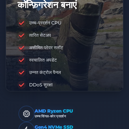
कॉन्फ़िगरेशन बनाएं
उच्च-प्रदर्शन CPU
त्वरित सेटअप
10% डिस्काउंट कोड
DIS10
असीमित प्लेयर स्लॉट
स्वचालित अपडेट
RABISU
उन्नत कंट्रोल पैनल
प्रीमियम बुनियादी ढांचा
DDoS सुरक्षा
AMD Ryzen CPU
उच्च सिंगल-कोर प्रदर्शन
Gen4 NVMe SSD